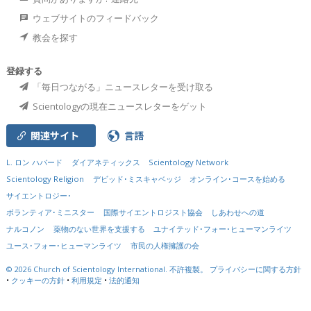
ウェブサイトのフィードバック
教会を探す
登録する
「毎日つながる」ニュースレターを受け取る
Scientologyの現在ニュースレターをゲット
関連サイト
言語
L. ロン ハバード
ダイアネティックス
Scientology Network
Scientology Religion
デビッド･ミスキャベッジ
オンライン･コースを始める
サイエントロジー･
ボランティア･ミニスター
国際サイエントロジスト協会
しあわせへの道
ナルコノン
薬物のない世界を支援する
ユナイテッド･フォー･ヒューマンライツ
ユース･フォー･ヒューマンライツ
市民の人権擁護の会
© 2026
Church of Scientology International.
不許複製。
プライバシーに関する方針
•
クッキーの方針
•
利用規定
•
法的通知