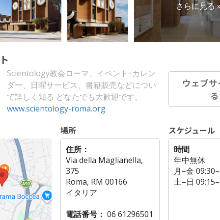
さらに見る 
ト
Scientology教会ローマ、イベント･カレン
ウェブサ
ダー、日曜サービス、書籍販売などについ
て詳しく知る どなたでも大歓迎です。
www.scientology-roma.org
場所
スケジュール
住所：
時間
Via della Maglianella,
年中無休
375
月
–
金
09:30–
Roma, RM 00166
土
–
日
09:15–
イタリア
電話番号：
06 61296501