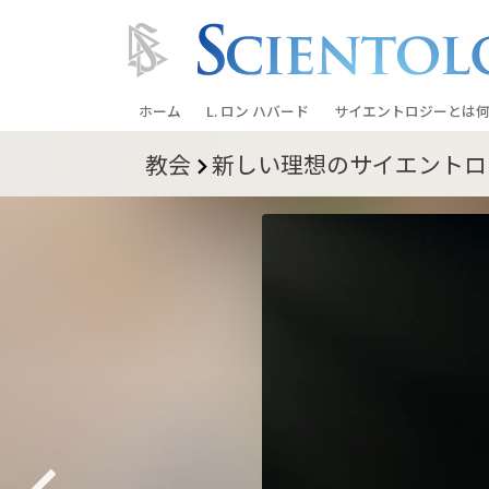
ホーム
L. ロン ハバード
サイエントロジーとは
何
教会
新しい理想のサイエントロ
信条と実践
サイエントロジーの信
サイエントロジストた
ントロジー
サイエントロジストに
教会の内部
サイエントロジーの基
ダイアネティックスの
愛と憎しみ ―