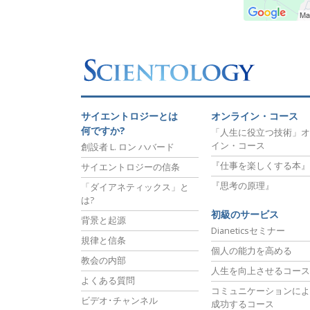
サイエントロジーとは
オンライン・コース
何ですか?
「人生に役立つ技術」オ
イン・コース
創設者 L. ロン ハバード
『仕事を楽しくする本』
サイエントロジーの信条
『思考の原理』
「ダイアネティックス」と
は?
初級のサービス
背景と起源
Dianeticsセミナー
規律と信条
個人の能力を高める
教会の内部
人生を向上させるコース
よくある質問
コミュニケーションによ
ビデオ･チャンネル
成功するコース