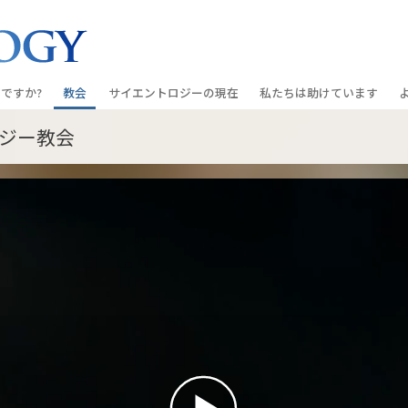
ですか?
教会
サイエントロジーの
現在
私たちは助けています
ジー教会
教会を探す
グランド・オープニング
しあわせへの道
入門の
条と規律
新しい理想のサイエントロジー教会
Scientology・イベント
アプライド･スカラスティッ
オーデ
ちが語るサイエ
上級
デビッド･ミスキャベッジ氏—
クリミノン
一般向
オーガニゼーション
Scientologyの教会指導者
ナルコノン
入門フ
会いましょう
フラッグ･ランド･ベース
真実を知ってください：薬
初級の
フリーウィンズ
ユナイテッド･フォー･ヒュ
本原理
サイエントロジーを
ツ
世界にもたらす
紹介
市民の人権擁護の会
サイエントロジー･ボランテ