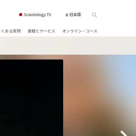
Scientology TV
日本語
よくある質問
書籍とサービス
オンライン・コース
書籍
背景と基本原理
どのように対立を解決するか
クス
ィオブック
教会の内部
存在のダイナミックス
け講演
サイエントロジーの組織
理解を構成するもの
ィルム
危険な環境に対する解決策
物
サービス
病気やけがのためのアシスト
ーマンライ
高潔さと正直さ
結婚
感情のトーン・スケール
ィア･ミニ