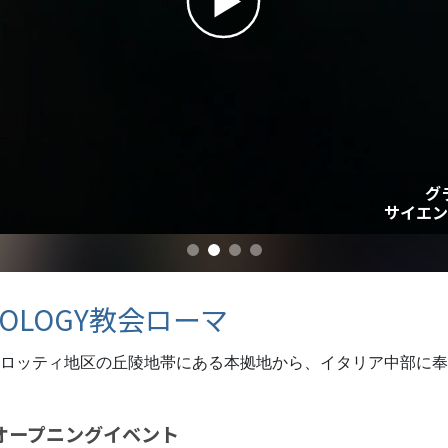
スター
グ
サイエン
NTOLOGY教会ローマ
ロッティ地区の丘陵地帯にある本拠地から、イタリア中部に奉
オープニング
イベント