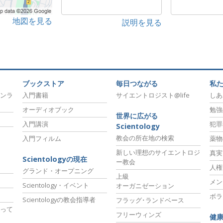
地図を見る
説明を見る
ブックストア
毎日つながる
私
ンラ
入門書籍
サイエントロジスト@life
しあ
オーディオブック
勉強
世界に広がる
入門講演
犯罪
Scientology
教会の所在地の検索
入門フィルム
薬物
新しい理想のサイエントロジ
真実
Scientologyの現在
ー教会
人権
グランド・オープニング
上級
メン
Scientology・イベント
オーガニゼーション
ボラ
Scientologyの教会指導者
フラッグ･ランドベース
って
フリーウィンズ
健