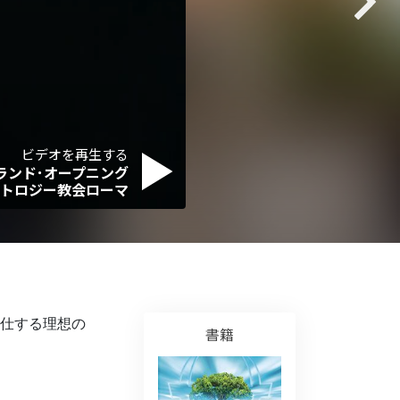
薬物に対する解決策
子ども
職場のためのツール
エシックスとコンディション
ビデオを再生する
抑圧の原因
ランド･オープニング
トロジー教会ローマ
調査
組織化の基礎
広報活動の基礎
ターゲットとゴール
仕する理想の
書籍
勉強の技術
コミュニケーション