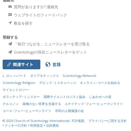
連絡先
質問がありますか? 連絡先
ウェブサイトのフィードバック
教会を探す
登録する
「毎日つながる」ニュースレターを受け取る
Scientologyの現在ニュースレターをゲット
関連サイト
言語
L. ロン ハバード
ダイアネティックス
Scientology Network
Scientology Religion
デビッド･ミスキャベッジ
オンライン･コースを始める
サイエントロジー･
ボランティア･ミニスター
国際サイエントロジスト協会
しあわせへの道
ナルコノン
薬物のない世界を支援する
ユナイテッド･フォー･ヒューマンライツ
ユース･フォー･ヒューマンライツ
市民の人権擁護の会
© 2026
Church of Scientology International.
不許複製。
プライバシーに関する方針
•
クッキーの方針
•
利用規定
•
法的通知