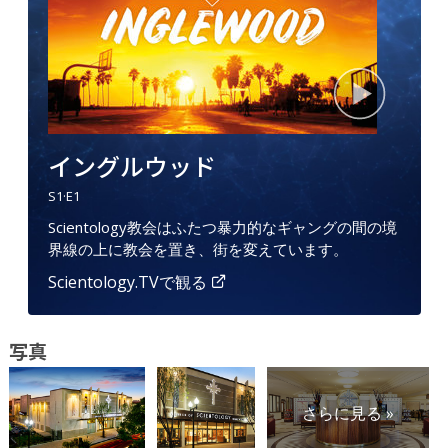
イングルウッド
S
1
·E
1
Scientology教会はふたつ暴力的なギャングの間の境
界線の上に教会を置き、街を変えています。
Scientology.TVで観る
写真
さらに見る »