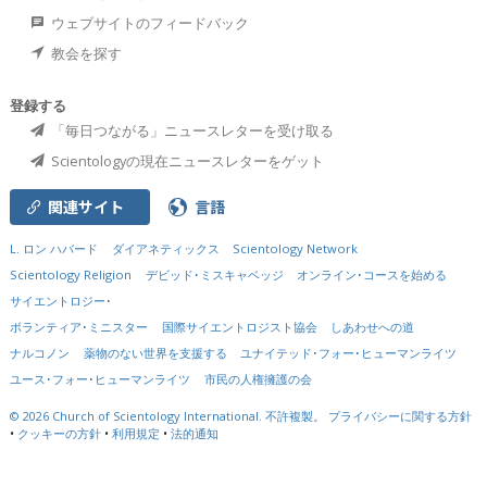
ウェブサイトのフィードバック
教会を探す
登録する
「毎日つながる」ニュースレターを受け取る
Scientologyの現在ニュースレターをゲット
関連サイト
言語
L. ロン ハバード
ダイアネティックス
Scientology Network
Scientology Religion
デビッド･ミスキャベッジ
オンライン･コースを始める
サイエントロジー･
ボランティア･ミニスター
国際サイエントロジスト協会
しあわせへの道
ナルコノン
薬物のない世界を支援する
ユナイテッド･フォー･ヒューマンライツ
ユース･フォー･ヒューマンライツ
市民の人権擁護の会
© 2026
Church of Scientology International.
不許複製。
プライバシーに関する方針
•
クッキーの方針
•
利用規定
•
法的通知