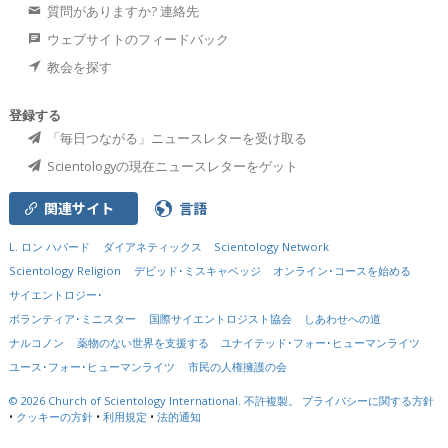
質問がありますか? 連絡先
ウェブサイトのフィードバック
教会を探す
登録する
「毎日つながる」ニュースレターを受け取る
Scientologyの現在ニュースレターをゲット
関連サイト
言語
L. ロン ハバード
ダイアネティックス
Scientology Network
Scientology Religion
デビッド･ミスキャベッジ
オンライン･コースを始める
サイエントロジー･
ボランティア･ミニスター
国際サイエントロジスト協会
しあわせへの道
ナルコノン
薬物のない世界を支援する
ユナイテッド･フォー･ヒューマンライツ
ユース･フォー･ヒューマンライツ
市民の人権擁護の会
© 2026
Church of Scientology International.
不許複製。
プライバシーに関する方針
•
クッキーの方針
•
利用規定
•
法的通知