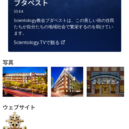
ブタペスト
S
5
·E
4
Scientology教会ブダペストは、この美しい街の住民
たちが自分たちの地域社会で繁栄するのを助けてい
ます。
Scientology.TVで観る
写真
さらに見る »
ウェブサイト