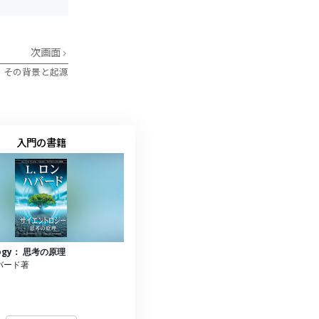
次画面
：その背景と起源
入門の書籍
ology： 思考の原理
ハバード著