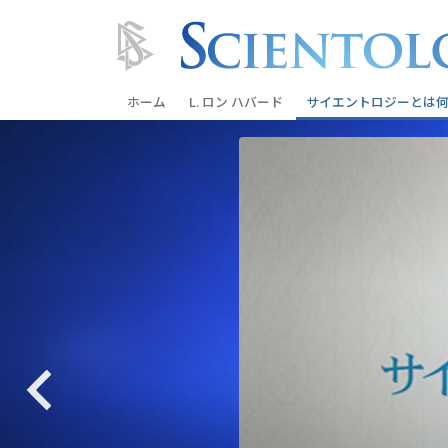
ホーム
L. ロン ハバード
サイエントロジーとは
何
信条と実践
サイエントロジーの信
サイエントロジストた
ントロジー
サイエントロジストに
教会の内部
サイエントロジーの基
ダイアネティックスの
愛と憎しみ ―