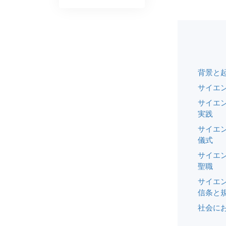
背景と
サイエ
サイエ
実践
サイエ
儀式
サイエ
聖職
サイエ
信条と
社会に