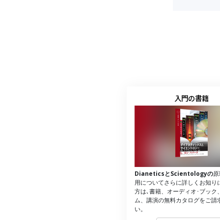
入門の書籍
DianeticsとScientologyの
原
用についてさらに詳しくお知り
方は､書籍、オーディオ･ブック
ム、講演の無料カタログをご請
い。