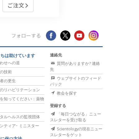
ご注文
フォローする
連絡先
たちは助けています
わせへの道
質問がありますか? 連絡
先
の技術
ウェブサイトのフィード
者の更生
バック
のリハビリテーション
教会を探す
を知ってください：薬物
登録する
「毎日つながる」ニュー
タルヘルスの監視団体
スレターを受け取る
ンティア･
ミニスター
Scientologyの現在ニュー
スレターをゲット
康に保つ方法