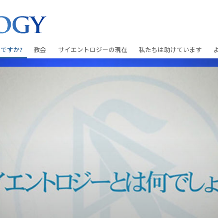
ですか?
教会
サイエントロジーの
現在
私たちは助けています
教会を探す
グランド・オープニング
しあわせへの道
入門の
条と規律
新しい理想のサイエントロジー教会
Scientology・イベント
アプライド･スカラスティッ
オーデ
ちが語るサイエ
上級
デビッド･ミスキャベッジ氏—
クリミノン
一般向
オーガニゼーション
Scientologyの教会指導者
ナルコノン
入門フ
会いましょう
フラッグ･ランド･ベース
真実を知ってください：薬
初級の
フリーウィンズ
ユナイテッド･フォー･ヒュ
本原理
サイエントロジーを
ツ
世界にもたらす
紹介
市民の人権擁護の会
サイエントロジー･ボランテ