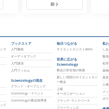
断
ブックストア
毎日つながる
私
ンラ
入門書籍
サイエントロジスト@life
しあ
オーディオブック
勉強
世界に広がる
入門講演
犯罪
Scientology
教会の所在地の検索
入門フィルム
薬物
新しい理想のサイエントロジ
真実
Scientologyの現在
ー教会
人権
グランド・オープニング
上級
メン
Scientology・イベント
オーガニゼーション
ボラ
Scientologyの教会指導者
フラッグ･ランドベース
って
フリーウィンズ
健