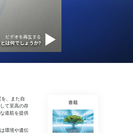
薬物に対する解決策
子ども
職場のためのツール
ビデオを再生する
とは何でしょうか?
エシックスとコンディション
抑圧の原因
調査
組織化の基礎
広報活動の基礎
質を、また自
書籍
ターゲットとゴール
して至高の存
な道筋を提供
勉強の技術
コミュニケーション
は環境や遺伝