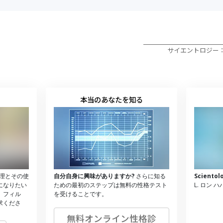
サイエントロジー
本当のあなたを知る
理とその使
自分自身に興味がありますか?
さらに知る
Scient
になりたい
ための最初のステップは無料の性格テスト
L. ロン 
、フィル
を受けることです。
求くださ
無料オンライン性格診