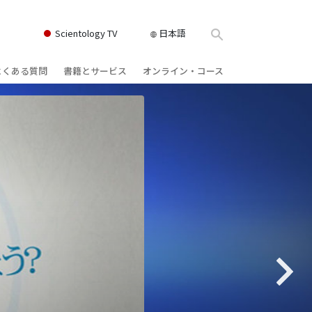
Scientology TV
日本語
よくある質問
書籍とサービス
オンライン・コース
書籍
背景と基本原理
どのように対立を解決するか
クス
ィオブック
教会の内部
存在のダイナミックス
け講演
サイエントロジーの組織
理解を構成するもの
ィルム
危険な環境に対する解決策
物
サービス
病気やけがのためのアシスト
ーマンライ
高潔さと正直さ
結婚
感情のトーン・スケール
ィア･ミニ