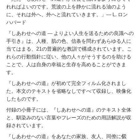
れればよいのです。
荒波の上を静かに流れる油のよう
に、それは外へ、外へと流れていきます。」
― L. ロン
ハバード
『しあわせへの道 ― よりよい人生を送るための良識への
手引き』は、人種、肌の色、信条を問わずあらゆる人に
当てはまる、21の普遍的な教訓で構成されています。こ
れらの行動指針に従い、他の人々がそうするのを助ける
ことで、人は自身の幸福と生存を高めることができま
す。
『しあわせへの道』が初めて完全フィルム化されまし
た。本文のテキストを省略なしですべて収録し、映像化
したものです。
付録の小冊子には、『しあわせへの道』のテキスト全体
と、馴染みのない言葉やフレーズのための用語解説が収
録されています。
『しあわせへの道』をあなたの家族、友人、同僚に
伝