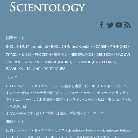
国際サイト
ENGLISH (US/International)
ENGLISH (United Kingdom)
DANSK
FRANÇAIS
עברית
日本語
РУССКИЙ
繁體中文
NEDERLANDS
DEUTSCH
MAGYAR
NORSK
SVENSKA
ESPAÑOL (LATINO)
ESPAÑOL (CASTELLANO)
ΕΛΛΗΝΙΚA
ITALIANO
PORTUGUÊS
リンク
L. ロン ハバード
サイエントロジーの信条と実践
ビデオ･チャンネル
サイエン
トロジーの
現在
社会改善活動 ｢ボイス･フォー･ヒューマニティー｣
ボランティ
ア･
ミニスター
よくある質問
書籍
オンライン･コース
私は、誰なのか？
私
たちの助けは
あなたのものです
詳しい情報
連絡先
所在地
サイトマップ
関連サイト
L. ロン ハバード
ダイアネティックス
Scientology Network
Scientology Religion
デビッド･ミスキャベッジ
オンライン･コースを始める
サイエントロジー･