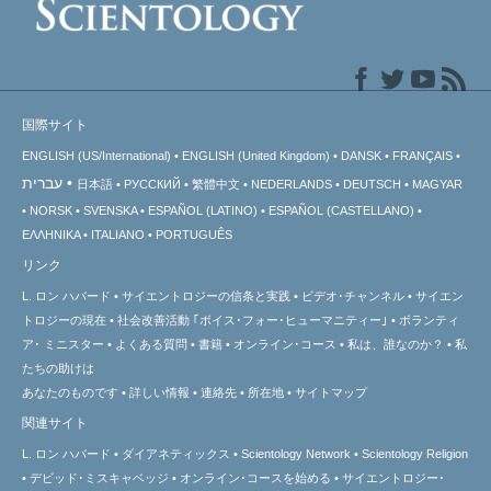
国際サイト
ENGLISH (US/International)
ENGLISH (United Kingdom)
DANSK
FRANÇAIS
עברית
日本語
РУССКИЙ
繁體中文
NEDERLANDS
DEUTSCH
MAGYAR
NORSK
SVENSKA
ESPAÑOL (LATINO)
ESPAÑOL (CASTELLANO)
ΕΛΛΗΝΙΚA
ITALIANO
PORTUGUÊS
リンク
L. ロン ハバード
サイエントロジーの信条と実践
ビデオ･チャンネル
サイエン
トロジーの
現在
社会改善活動 ｢ボイス･フォー･ヒューマニティー｣
ボランティ
ア･
ミニスター
よくある質問
書籍
オンライン･コース
私は、誰なのか？
私
たちの助けは
あなたのものです
詳しい情報
連絡先
所在地
サイトマップ
関連サイト
L. ロン ハバード
ダイアネティックス
Scientology Network
Scientology Religion
デビッド･ミスキャベッジ
オンライン･コースを始める
サイエントロジー･