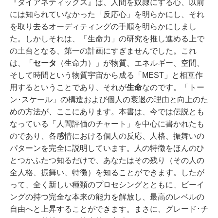
『ダイアネティックス』は、人間を奴隷にする心、以前
には知られていなかった「反応心」を明らかにし、それ
を取り去るオーディティングの手順を明らかにしまし
た。
しかしそれは、「生命力」の研究を推し進める上で
の土台となる、第一の計画にすぎませんでした。
これ
は、「
セータ
（生命力）」が物質、エネルギー、空間、
そして時間という物質宇宙から成る「MEST」と相互作
用するということであり、それが
生命
なのです。
「トー
ン･スケール」の構造および個人の衰退の理由と向上のた
めの方法が、ここにあります。
本書は、今では伝説とも
なっている「人間評価のチャート」を中心に書かれたも
のであり、各感情における個人の反応、人格、振舞いの
パターンを完全に説明しています。
人の特徴をほんのひ
とつかふたつ知るだけで、あなたはその残り（その人の
全人格、振舞い、特徴）を知ることができます。したが
って、全く新しい種類のプロセシングとともに、ビーイ
ングの持つ完全な本来の能力を解放し、最高のレベルの
自由へと上昇することができます。まさに、グレード･チ