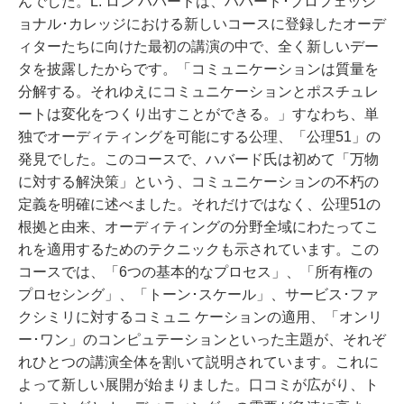
んでした。L. ロン ハバードは、ハバード･プロフェッシ
ョナル･カレッジにおける新しいコースに登録したオーデ
ィターたちに向けた最初の講演の中で、全く新しいデー
タを披露したからです。「コミュニケーションは質量を
分解する。それゆえにコミュニケーションとポスチュレ
ートは変化をつくり出すことができる。」すなわち、単
独でオーディティングを可能にする公理、「公理51」の
発見でした。
このコースで、ハバード氏は初めて「万物
に対する解決策」という、コミュニケーションの不朽の
定義を明確に述べました。それだけではなく、公理51の
根拠と由来、オーディティングの分野全域にわたってこ
れを適用するためのテクニックも示されています。この
コースでは、「6つの基本的なプロセス」、「所有権の
プロセシング」、「トーン･スケール」、サービス･ファ
クシミリに対するコミュニ ケーションの適用、「オンリ
ー･ワン」のコンピュテーションといった主題が、それぞ
れひとつの講演全体を割いて説明されています。
これに
よって新しい展開が始まりました。口コミが広がり、ト