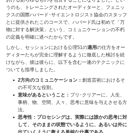
うのも、トレーニングされたオーディターと、フェニッ
クスの国際ハバード･サイエントロジスト協会のスタッフ
とに提供されたこのコースで、ハバード氏は初めて「万
物に対する解決策」という、コミュニケーションの不朽
の定義を明確に述べたからです。
しかし、セッションにおける公理51の
適用
の仕方をオー
ディターたちが完全に理解するように徹底した検討を続
けながら、彼は彼らに、以下を含む一連のテクニックに
ついても指導しました。
2方向のコミュニケーション：
創造芸術におけるそ
の不可欠な役割。
意味があるということ：
プリ･クリアーに、人生、
事柄、物、空間、人々、思考に意味を与えさせる方
法。
思考性：
プロセシングは、実際には誰かの思考に対
して、そのままの状態でいるように、あるいは外に
出ていくように教える単純な仕事である。