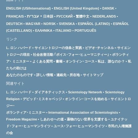
ENGLISH (US/International)
ENGLISH (United Kingdom)
DANSK
עברית
FRANÇAIS
日本語
РУССКИЙ
繁體中文
NEDERLANDS
DEUTSCH
MAGYAR
NORSK
SVENSKA
ESPAÑOL (LATINO)
ESPAÑOL
(CASTELLANO)
ΕΛΛΗΝΙΚA
ITALIANO
PORTUGUÊS
リンク
L. ロン ハバード
サイエントロジーの信条と実践
ビデオ･チャンネル
サイエン
トロジーの
現在
社会改善活動 ｢ボイス･フォー･ヒューマニティー｣
ボランティ
ア･
ミニスター
よくある質問
書籍
オンライン･コース
私は、誰なのか？
私
たちの助けは
あなたのものです
詳しい情報
連絡先
所在地
サイトマップ
関連サイト
L. ロン ハバード
ダイアネティックス
Scientology Network
Scientology
Religion
デビッド･ミスキャベッジ
オンライン･コースを始める
サイエントロ
ジー･
ボランティア･ミニスター
International Association of Scientologists
Freedom Magazine
しあわせへの道
薬物のない世界を支援する
ユナイテッ
ド･フォー･ヒューマンライツ
ユース･フォー･ヒューマンライツ
市民の人権擁護
の会