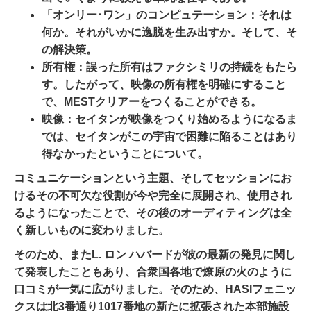
「オンリー･ワン」のコンピュテーション：
それは
何か。それがいかに逸脱を生み出すか。そして、そ
の解決策。
所有権：
誤った所有はファクシミリの持続をもたら
す。したがって、映像の所有権を明確にすること
で、MESTクリアーをつくることができる。
映像：
セイタンが映像をつくり始めるようになるま
では、セイタンがこの宇宙で困難に陥ることはあり
得なかったということについて。
コミュニケーションという主題、そしてセッションにお
けるその不可欠な役割が今や完全に展開され、使用され
るようになったことで、その後の
オーディティング
は全
く新しいものに変わりました。
そのため、またL. ロン ハバードが彼の最新の発見に関し
て発表したこともあり、合衆国各地で燎原の火のように
口コミが一気に広がりました。そのため、HASIフェニッ
クスは北3番通り1017番地の新たに拡張された本部施設