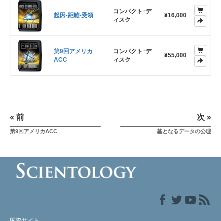
コンパクト･デ
起因-距離-受領
¥16,000
ィスク
第9回アメリカ
コンパクト･デ
¥55,000
ACC
ィスク
« 前
次 »
第9回アメリカACC
基となるデータの公理
国際サイト