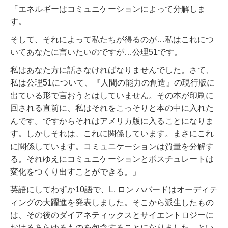
「エネルギーはコミュニケーションによって分解しま
す。
そして、それによって私たちが得るのが…私はこれにつ
いてあなたに言いたいのですが…公理51です。
私はあなた方に話さなければなりませんでした。さて、
私は公理51について、『人間の能力の創造』の現行版に
出ている形で言おうとはしていません。
その本が印刷に
回される直前に、私はそれをこっそりと本の中に入れた
んです。ですからそれはアメリカ版に入ることになりま
す。しかしそれは、これに関係しています。まさにこれ
に関係しています。コミュニケーションは質量を分解す
る。それゆえにコミュニケーションとポスチュレートは
変化をつくり出すことができる。」
英語にしてわずか10語で、L. ロン ハバードはオーディテ
ィングの大躍進を発表しました。そこから派生したもの
は、その後のダイアネティックスとサイエントロジーに
おけるあらゆるものを包含することになりました。とい