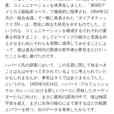
素、コミュニケーションを体系化しました。
「第9回ア
メリカ上級臨床コース」で徹底的に指導され、1954年12
月の「統合会議」で一般に発表された『ダイアネティッ
クス 55! 』は、歴史に残る大発見を示すものでした。
と
いうのも、コミュニケーションを構成するそれぞれの要
素を特定すること、そしてビーイングの能力と意識を向
上させるためにそれらを実際に適用してみせることによ
って、彼は過去の時代の賢者や哲学者が夢見るだけだっ
たことを成し遂げたのです。
ハバード氏の調査において、この主題に関して知るべき
ことはもはやすべて示されているように考えられていた
かもしれませんが、事実はそうではありませんでした。
というのも、1955年3月14日、ハバード･プロフェッショ
ナル･カレッジにおける新しいコースに登録したオーディ
ターたちに向けた、まさに最初の講演の中で、彼は物質
宇宙を超え、まさに生存の核心にまで達するほどの範囲
とパワーを持つ、次のデータを発表したからです。