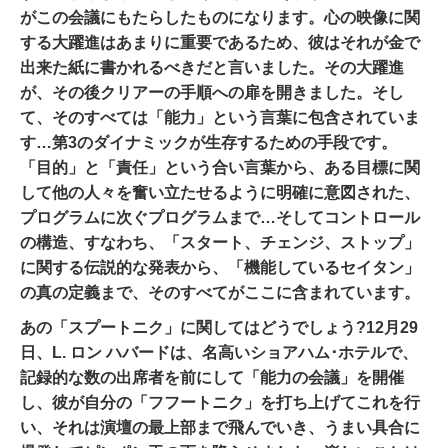
がこの会議にもたらしたものになります。
心の映像
に関
する大躍進はあまりに重要であるため、彼はそれが金で
出来た紙に書かれるべきだと言いました。
その大躍進
が、その後
クリアーの手順
への扉を開きました。
そし
て、そのすべては「能力」という言葉に包含されていま
す…
第3のダイナミックが生存するための手段です。
「目的」と「責任」という合い言葉から、ある目標に関
して他の人々を奮い立たせるように明確に意図された、
プログラムに次ぐプログラムまで…そしてコントロール
の構造、すなわち、「スタート、チェンジ、ストップ」
に関する伝説的な発表から、「機能しているセイタン」
の真の定義まで、そのすべてがここに含まれています。
あの「スプートニク」に関してはどうでしょう?
12月29
日、L. ロン ハバードは、名高い
ショアハム･ホテル
で、
記録的な数の出席者を前にして「能力の会議」を開催
し、彼が自分の「フフートニク」を打ち上げてこれを行
い、それは演壇の最上部まで飛んでいき、うまい具合に