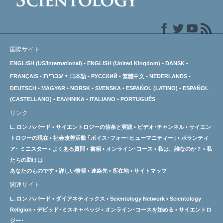
国際サイト
ENGLISH (US/International)
ENGLISH (United Kingdom)
DANSK
עברית
FRANÇAIS
日本語
РУССКИЙ
繁體中文
NEDERLANDS
DEUTSCH
MAGYAR
NORSK
SVENSKA
ESPAÑOL (LATINO)
ESPAÑOL
(CASTELLANO)
ΕΛΛΗΝΙΚA
ITALIANO
PORTUGUÊS
リンク
L. ロン ハバード
サイエントロジーの信条と実践
ビデオ･チャンネル
サイエン
トロジーの
現在
社会改善活動 ｢ボイス･フォー･ヒューマニティー｣
ボランティ
ア･
ミニスター
よくある質問
書籍
オンライン･コース
私は、誰なのか？
私
たちの助けは
あなたのものです
詳しい情報
連絡先
所在地
サイトマップ
関連サイト
L. ロン ハバード
ダイアネティックス
Scientology Network
Scientology
Religion
デビッド･ミスキャベッジ
オンライン･コースを始める
サイエントロ
ジー･