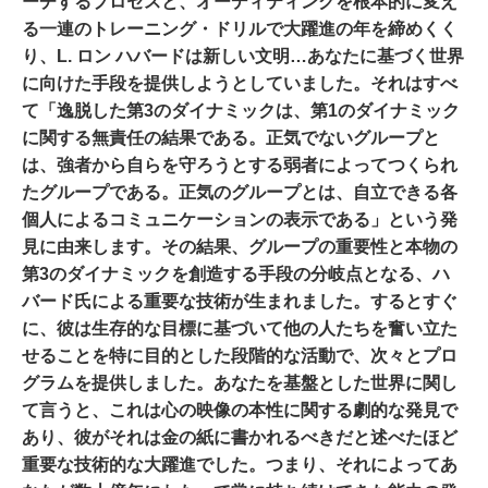
ーチする
プロセス
と、オーディティングを根本的に変え
る一連のトレーニング・
ドリル
で大躍進の年を締めくく
り、L. ロン ハバードは新しい
文明
…
あなたに基づく世界
に向けた手段を提供しようとしていました。
それはすべ
て「逸脱した第3のダイナミックは、第1のダイナミック
に関する無責任の結果である。
正気でない
グループと
は、強者から自らを守ろうとする弱者によってつくられ
たグループである。
正気の
グループとは、自立できる各
個人によるコミュニケーションの表示である」という発
見に由来します。
その結果、グループの重要性と本物の
第3のダイナミックを創造する手段の分岐点となる、ハ
バード氏による重要な技術が生まれました。するとすぐ
に、彼は生存的な
目標
に基づいて他の人たちを奮い立た
せることを特に目的とした段階的な活動で、次々とプロ
グラムを提供しました。
あなた
を基盤とした世界に関し
て言うと、これは
心の映像
の本性に関する劇的な発見で
あり、彼がそれは金の紙に書かれるべきだと述べたほど
重要な技術的な大躍進でした。
つまり、それによってあ