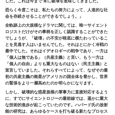
した。これは今まで 常に破壊を意味してきました。
恐らく今度こそは、私たちの努力によって、人道的な社
会を存続させることができるでしょう。」
全軌跡上の大規模なドラマに関しては、唯一サイエント
ロジストだけがその事柄を正しく認識することができた
でしょうが、「破壊」の不安が根底に横たわっているこ
とを見逃す人はいませんでした。それはとにかく冷戦の
最中でした。それはイデオロギーの戦争であり、一方は
「個人は無である」（共産主義）と言い、もう一方は
「個人の自由」よりも重大なものは
ない
（民主主義）と
宣言していました。
それらすべてによって、なぜその最
初の共産主義の衛星がアメリカの国全体を脅かし、世界
の緊張をより一層高めたのか明らかになります。
しかし、破壊的な惑星規模の軍事力に直接対応するよう
に、すでにサイエントロジーの最前線では、遥かに重大
な技術的進歩が起こっていたのです。ハバード氏の放射
能の研究は、あらゆるケースを打ち破る新たな
プロセス