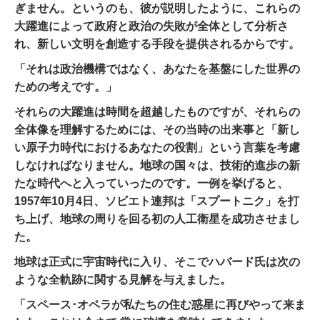
ぎません。というのも、彼が説明したように、これらの
大躍進によって政府と政治の失敗が全体として分析さ
れ、
新しい
文明を創造する手段を提供されるからです。
「それは政治機構ではなく、あなたを基盤にした世界の
ための考えです。」
それらの大躍進は時間を超越したものですが、それらの
全体像を理解するためには、その当時の出来事と「新し
い原子力時代におけるあなたの役割」という言葉を考慮
しなければなりません。地球の国々は、技術的進歩の新
たな時代へと入っていったのです。一例を挙げると、
1957年10月4日、ソビエト連邦は「スプートニク」を打
ち上げ、地球の周りを回る初の人工衛星を成功させまし
た。
地球は正式に宇宙時代に入り、そこでハバード氏は次の
ような全軌跡に関する見解を与えました。
「スペース･オペラが私たちの住む惑星に再びやって来ま