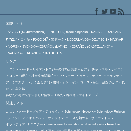
国際サイト
ENGLISH (US/International)
ENGLISH (United Kingdom)
DANSK
FRANÇAIS
עברית
日本語
РУССКИЙ
繁體中文
NEDERLANDS
DEUTSCH
MAGYAR
NORSK
SVENSKA
ESPAÑOL (LATINO)
ESPAÑOL (CASTELLANO)
ΕΛΛΗΝΙΚA
ITALIANO
PORTUGUÊS
リンク
L. ロン ハバード
サイエントロジーの信条と実践
ビデオ･チャンネル
サイエン
トロジーの
現在
社会改善活動 ｢ボイス･フォー･ヒューマニティー｣
ボランティ
ア･
ミニスター
よくある質問
書籍
オンライン･コース
私は、誰なのか？
私
たちの助けは
あなたのものです
詳しい情報
連絡先
所在地
サイトマップ
関連サイト
L. ロン ハバード
ダイアネティックス
Scientology Network
Scientology Religion
デビッド･ミスキャベッジ
オンライン･コースを始める
サイエントロジー･
ボランティア･ミニスター
International Association of Scientologists
Freedom
Magazine
しあわせへの道
薬物のない世界を支援する
ユナイテッド･フォー･ヒ