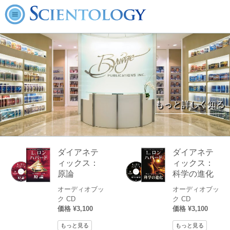
もっと詳しく知る
ダイアネテ
ダイアネテ
ィックス：
ィックス：
原論
科学の進化
オーディオブッ
オーディオブッ
ク CD
ク CD
価格 ¥3,100
価格 ¥3,100
もっと見る
もっと見る