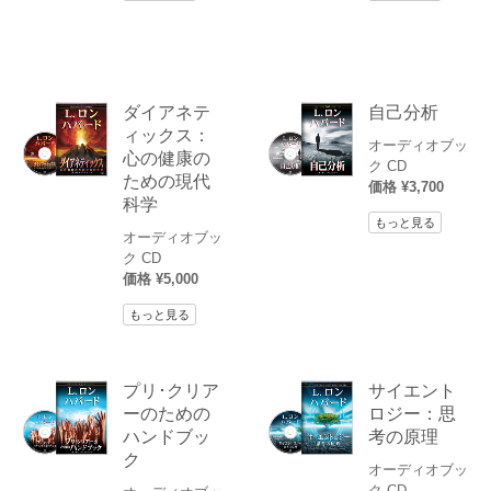
ダイアネテ
自己分析
ィックス：
オーディオブッ
心の健康の
ク CD
ための現代
価格 ¥3,700
科学
もっと見る
オーディオブッ
ク CD
価格 ¥5,000
もっと見る
プリ･クリア
サイエント
ーのための
ロジー：思
ハンドブッ
考の原理
ク
オーディオブッ
ク CD