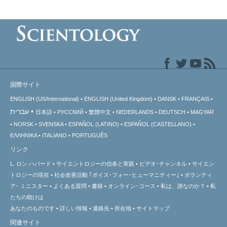
国際サイト
ENGLISH (US/International)
ENGLISH (United Kingdom)
DANSK
FRANÇAIS
עברית
日本語
РУССКИЙ
繁體中文
NEDERLANDS
DEUTSCH
MAGYAR
NORSK
SVENSKA
ESPAÑOL (LATINO)
ESPAÑOL (CASTELLANO)
ΕΛΛΗΝΙΚA
ITALIANO
PORTUGUÊS
リンク
L. ロン ハバード
サイエントロジーの信条と実践
ビデオ･チャンネル
サイエン
トロジーの
現在
社会改善活動 ｢ボイス･フォー･ヒューマニティー｣
ボランティ
ア･
ミニスター
よくある質問
書籍
オンライン･コース
私は、誰なのか？
私
たちの助けは
あなたのものです
詳しい情報
連絡先
所在地
サイトマップ
関連サイト