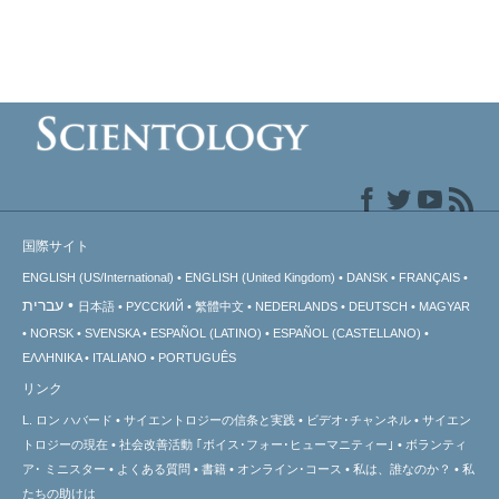
国際サイト
ENGLISH (US/International)
ENGLISH (United Kingdom)
DANSK
FRANÇAIS
עברית
日本語
РУССКИЙ
繁體中文
NEDERLANDS
DEUTSCH
MAGYAR
NORSK
SVENSKA
ESPAÑOL (LATINO)
ESPAÑOL (CASTELLANO)
ΕΛΛΗΝΙΚA
ITALIANO
PORTUGUÊS
リンク
L. ロン ハバード
サイエントロジーの信条と実践
ビデオ･チャンネル
サイエン
トロジーの
現在
社会改善活動 ｢ボイス･フォー･ヒューマニティー｣
ボランティ
ア･
ミニスター
よくある質問
書籍
オンライン･コース
私は、誰なのか？
私
たちの助けは