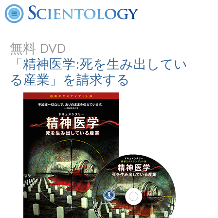
無料 DVD
「精神医学:死を生み出してい
る産業」
を請求する