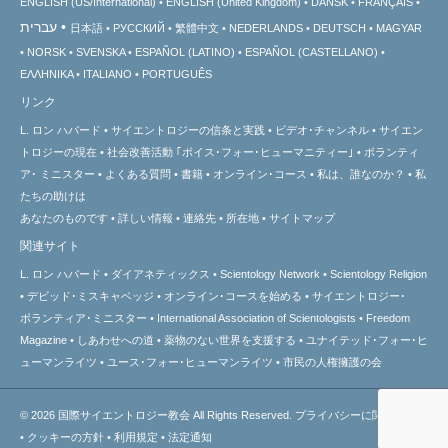
ENGLISH (US/International)
ENGLISH (United Kingdom)
DANSK
FRANÇAIS
עברית
日本語
РУССКИЙ
繁體中文
NEDERLANDS
DEUTSCH
MAGYAR
NORSK
SVENSKA
ESPAÑOL (LATINO)
ESPAÑOL (CASTELLANO)
ΕΛΛΗΝΙΚA
ITALIANO
PORTUGUÊS
リンク
L. ロン ハバード
サイエントロジーの信条と実践
ビデオ･チャンネル
サイエン
トロジーの
現在
社会改善活動 ｢ボイス･フォー･ヒューマニティー｣
ボランティ
ア･
ミニスター
よくある質問
書籍
オンライン･コース
私は、誰なのか？
私
たちの助けは
あなたのものです
詳しい情報
連絡先
所在地
サイトマップ
関連サイト
L. ロン ハバード
ダイアネティックス
Scientology Network
Scientology Religion
デビッド･ミスキャベッジ
オンライン･コースを始める
サイエントロジー･
ボランティア･ミニスター
International Association of Scientologists
Freedom
Magazine
しあわせへの道
薬物のない世界を支援する
ユナイテッド･フォー･ヒ
ューマンライツ
ユース･フォー･ヒューマンライツ
市民の人権擁護の会
© 2026
国際サイエントロジー教会
All Rights Reserved.
プライバシーに関する方針
•
クッキーの方針
•
利用規定
•
法定通知