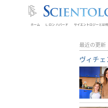
ホーム
L. ロン ハバード
サイエントロジーとは
何
信条と実践
最近の更新
サイエントロジーの信
サイエントロジストた
ヴィチェ
ントロジー
サイエントロジストに
教会の内部
サイエントロジーの基
ダイアネティックスの
愛と憎しみ ―