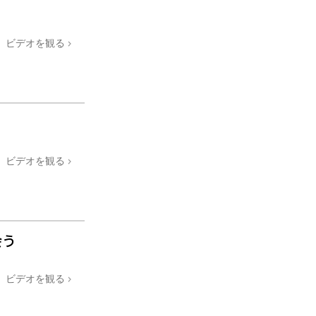
薬物に対する解決策
ビデオを観る
子ども
職場のためのツール
エシックスとコンディション
抑圧の原因
調査
ビデオを観る
組織化の基礎
広報活動の基礎
会う
ターゲットとゴール
勉強の技術
ビデオを観る
コミュニケーション