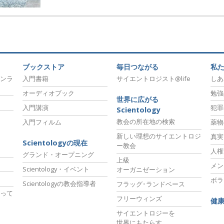
ブックストア
毎日つながる
私
ンラ
入門書籍
サイエントロジスト@life
しあ
オーディオブック
勉強
世界に広がる
入門講演
犯罪
Scientology
教会の所在地の検索
入門フィルム
薬物
新しい理想のサイエントロジ
真実
Scientologyの現在
ー教会
人権
グランド・オープニング
上級
メン
Scientology・イベント
オーガニゼーション
ボラ
Scientologyの教会指導者
フラッグ･ランドベース
って
フリーウィンズ
健
サイエントロジーを
世界にもたらす