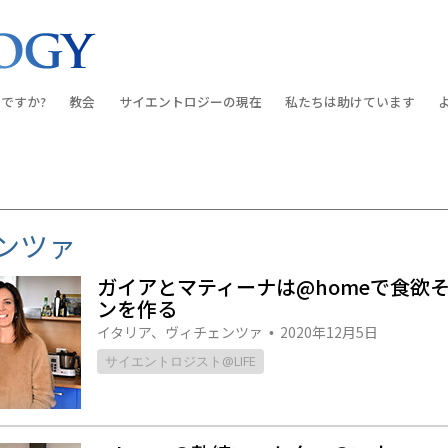
ですか?
教会
サイエントロジーの
現在
私たちは助けています
教会を探す
グランド・オープニング
しあわせへの道
入門の
条と規律
新しい理想のサイエントロジー教会
Scientology・イベント
アプライド･スカラスティッ
オーデ
ちが語るサイエ
上級
デビッド･ミスキャベッジ氏—
クリミノン
一般向
ンツァ
オーガニゼーション
Scientologyの教会指導者
ナルコノン
入門フ
ガイアとマティーナは@homeで食欲
会いましょう
フラッグ･ランド･ベース
ンを作る
真実を知ってください：薬
初級の
フリーウィンズ
イタリア、ヴィチェンツァ
2020年12月5日
•
ユナイテッド･フォー･ヒュ
サイエントロジスト@LIFE
本原理
サイエントロジーを
ツ
世界にもたらす
紹介
市民の人権擁護の会
サイエントロジー･ボランテ