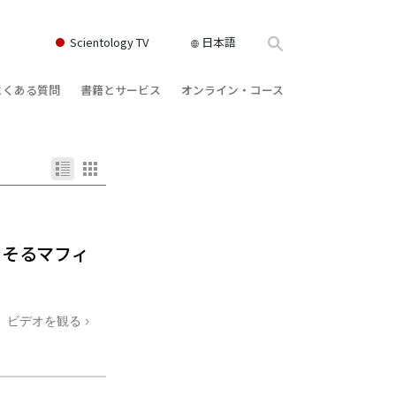
Scientology TV
日本語
よくある質問
書籍とサービス
オンライン・コース
書籍
背景と基本原理
どのように対立を解決するか
クス
ィオブック
教会の内部
存在のダイナミックス
け講演
サイエントロジーの組織
理解を構成するもの
ィルム
危険な環境に対する解決策
そそるマフィ
物
サービス
病気やけがのためのアシスト
ーマンライ
高潔さと正直さ
ビデオを観る
結婚
感情のトーン・スケール
ィア･ミニ