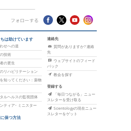
フォローする
連絡先
たちは助けています
わせへの道
質問がありますか? 連絡
先
の技術
ウェブサイトのフィード
者の更生
バック
のリハビリテーション
教会を探す
を知ってください：薬物
登録する
「毎日つながる」ニュー
タルヘルスの監視団体
スレターを受け取る
ンティア･
ミニスター
Scientologyの現在ニュー
スレターをゲット
康に保つ方法