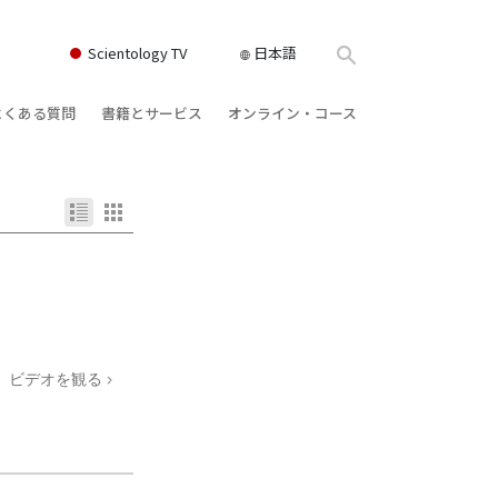
Scientology TV
日本語
よくある質問
書籍とサービス
オンライン・コース
書籍
背景と基本原理
どのように対立を解決するか
クス
ィオブック
教会の内部
存在のダイナミックス
け講演
サイエントロジーの組織
理解を構成するもの
ィルム
危険な環境に対する解決策
物
サービス
病気やけがのためのアシスト
ビデオを観る
ーマンライ
高潔さと正直さ
結婚
感情のトーン・スケール
ィア･ミニ