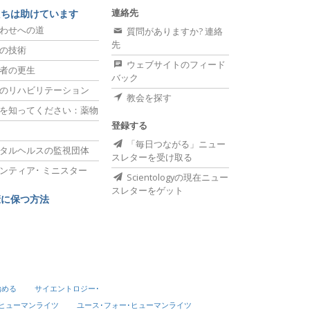
連絡先
たちは助けています
わせへの道
質問がありますか? 連絡
先
の技術
ウェブサイトのフィード
者の更生
バック
のリハビリテーション
教会を探す
を知ってください：薬物
登録する
「毎日つながる」ニュー
タルヘルスの監視団体
スレターを受け取る
ンティア･
ミニスター
Scientologyの現在ニュー
スレターをゲット
康に保つ方法
始める
サイエントロジー･
･ヒューマンライツ
ユース･フォー･ヒューマンライツ