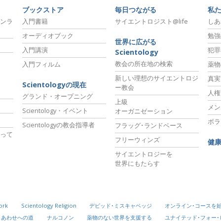
ブックストア
毎日つながる
私
ンラ
入門書籍
サイエントロジスト@life
しあ
オーディオブック
勉強
世界に広がる
入門講演
犯罪
Scientology
教会の所在地の検索
入門フィルム
薬物
新しい理想のサイエントロジ
真実
Scientologyの現在
ー教会
人権
グランド・オープニング
上級
メン
Scientology・イベント
オーガニゼーション
ボラ
Scientologyの教会指導者
フラッグ･ランドベース
って
フリーウィンズ
健
サイエントロジーを
世界にもたらす
ork
Scientology Religion
デビッド･ミスキャベッジ
オンライン･コースを
しあわせへの道
ナルコノン
薬物のない世界を支援する
ユナイテッド･フォー