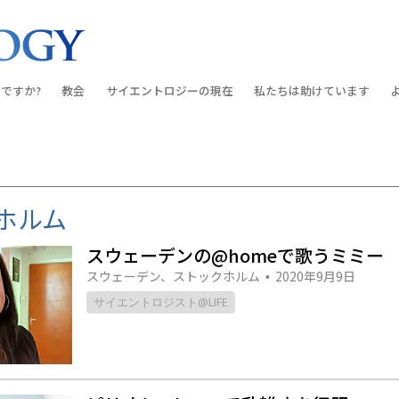
ですか?
教会
サイエントロジーの
現在
私たちは助けています
教会を探す
グランド・オープニング
しあわせへの道
入門の
条と規律
新しい理想のサイエントロジー教会
Scientology・イベント
アプライド･スカラスティッ
オーデ
ちが語るサイエ
上級
デビッド･ミスキャベッジ氏—
クリミノン
一般向
ホルム
オーガニゼーション
Scientologyの教会指導者
ナルコノン
入門フ
スウェーデンの@homeで歌うミミー
会いましょう
フラッグ･ランド･ベース
スウェーデン、ストックホルム
2020年9月9日
真実を知ってください：薬
初級の
•
フリーウィンズ
サイエントロジスト@LIFE
ユナイテッド･フォー･ヒュ
本原理
サイエントロジーを
ツ
世界にもたらす
紹介
市民の人権擁護の会
サイエントロジー･ボランテ