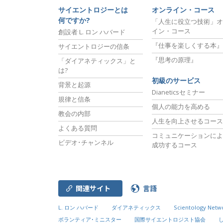
サイエントロジーとは
オンライン・コース
何ですか?
「人生に役立つ技術」オ
イン・コース
創設者 L. ロン ハバード
『仕事を楽しくする本』
サイエントロジーの信条
『思考の原理』
「ダイアネティックス」と
は?
初級のサービス
背景と起源
Dianeticsセミナー
規律と信条
個人の能力を高める
教会の内部
人生を向上させるコース
よくある質問
コミュニケーションによ
ビデオ･チャンネル
成功するコース
関連サイト
言語
L. ロン ハバード
ダイアネティックス
Scientology Netw
ボランティア･ミニスター
国際サイエントロジスト協会