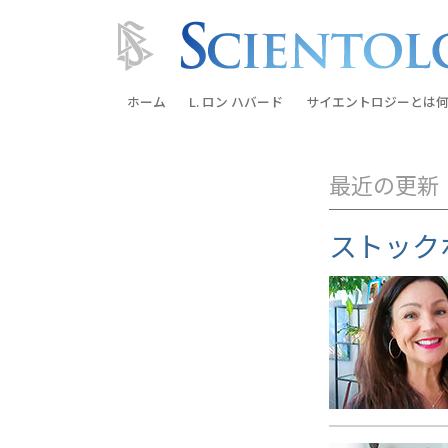
ホーム
L. ロン ハバード
サイエントロジーとは
何
信条と実践
最近の更新
サイエントロジーの信
サイエントロジストた
ストック
ントロジー
サイエントロジストに
教会の内部
サイエントロジーの基
ダイアネティックスの
愛と憎しみ ―