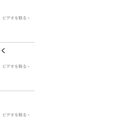
薬物に対する解決策
ビデオを観る
子ども
職場のためのツール
エシックスとコンディション
青く
抑圧の原因
調査
ビデオを観る
組織化の基礎
広報活動の基礎
ターゲットとゴール
勉強の技術
ビデオを観る
コミュニケーション