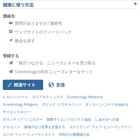
健康に保つ方法
連絡先
質問がありますか? 連絡先
ウェブサイトのフィードバック
教会を探す
登録する
「毎日つながる」ニュースレターを受け取る
Scientologyの現在ニュースレターをゲット
関連サイト
言語
L. ロン ハバード
ダイアネティックス
Scientology Network
Scientology Religion
デビッド･ミスキャベッジ
オンライン･コースを始める
サイエントロジー･
ボランティア･ミニスター
国際サイエントロジスト協会
しあわせへの道
ナルコノン
薬物のない世界を支援する
ユナイテッド･フォー･ヒューマンライツ
ユース･フォー･ヒューマンライツ
市民の人権擁護の会