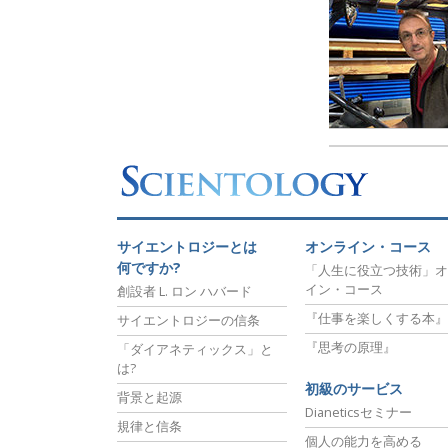
偉大さとは何か?
サイエントロジーとは
オンライン・コース
何ですか?
「人生に役立つ技術」オ
イン・コース
創設者 L. ロン ハバード
『仕事を楽しくする本』
サイエントロジーの信条
『思考の原理』
「ダイアネティックス」と
は?
初級のサービス
背景と起源
Dianeticsセミナー
規律と信条
個人の能力を高める