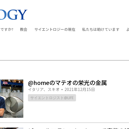
ですか?
教会
サイエントロジーの
現在
私たちは助けています
教会を探す
グランド・オープニング
しあわせへの道
入門の
条と規律
新しい理想のサイエントロジー教会
Scientology・イベント
アプライド･スカラスティッ
オーデ
ちが語るサイエ
上級
デビッド･ミスキャベッジ氏—
クリミノン
一般向
オーガニゼーション
Scientologyの教会指導者
ナルコノン
入門フ
@homeのマテオの栄光の金属
会いましょう
フラッグ･ランド･ベース
イタリア、スキオ
2021年12月15日
真実を知ってください：薬
初級の
•
フリーウィンズ
サイエントロジスト@LIFE
ユナイテッド･フォー･ヒュ
本原理
サイエントロジーを
ツ
世界にもたらす
紹介
市民の人権擁護の会
サイエントロジー･ボランテ