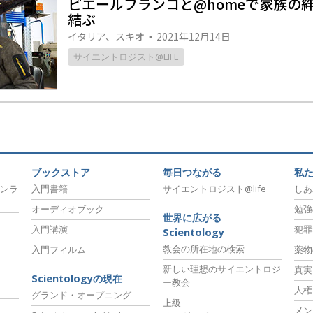
ピエールフランコと@homeで家族の
スター
結ぶ
イタリア、スキオ
2021年12月14日
•
サイエントロジスト@LIFE
ブックストア
毎日つながる
私
ンラ
入門書籍
サイエントロジスト@life
しあ
オーディオブック
勉強
世界に広がる
入門講演
犯罪
Scientology
教会の所在地の検索
入門フィルム
薬物
新しい理想のサイエントロジ
真実
Scientologyの現在
ー教会
人権
グランド・オープニング
上級
メン