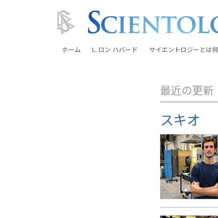
ホーム
L. ロン ハバード
サイエントロジーとは
何
信条と実践
最近の更新
サイエントロジーの信
サイエントロジストた
スキオ
ントロジー
サイエントロジストに
教会の内部
サイエントロジーの基
ダイアネティックスの
愛と憎しみ ―