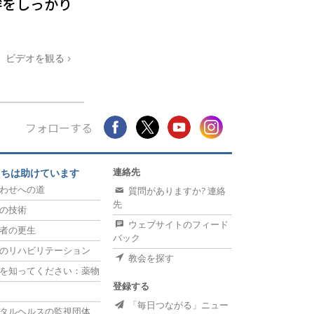
絆をしっかり
薬物に対する解決策
子ども
ビデオを観る
職場のためのツール
エシックスとコンディション
フォローする
抑圧の原因
調査
連絡先
たちは助けています
組織化の基礎
わせへの道
質問がありますか? 連絡
先
の技術
広報活動の基礎
ウェブサイトのフィード
者の更生
バック
ターゲットとゴール
のリハビリテーション
教会を探す
勉強の技術
を知ってください：薬物
登録する
コミュニケーション
「毎日つながる」ニュー
タルヘルスの監視団体