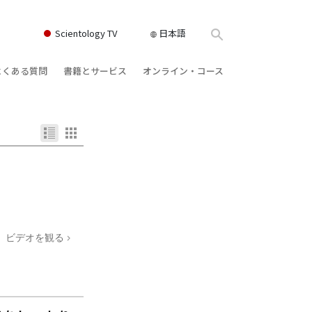
Scientology TV
日本語
よくある質問
書籍とサービス
オンライン・コース
書籍
背景と基本原理
どのように対立を解決するか
クス
ィオブック
教会の内部
存在のダイナミックス
け講演
サイエントロジーの組織
理解を構成するもの
ィルム
危険な環境に対する解決策
物
サービス
病気やけがのためのアシスト
ビデオを観る
ーマンライ
高潔さと正直さ
結婚
感情のトーン・スケール
ィア･ミニ