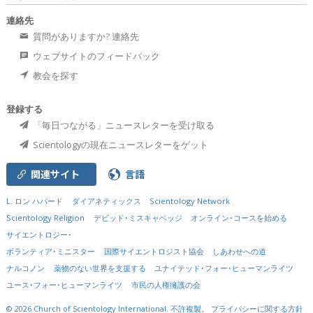
連絡先
質問がありますか? 連絡先
ウェブサイトのフィードバック
教会を探す
登録する
「毎日つながる」ニュースレターを受け取る
Scientologyの現在ニュースレターをゲット
関連サイト
言語
L. ロン ハバード
ダイアネティックス
Scientology Network
Scientology Religion
デビッド･ミスキャベッジ
オンライン･コースを始める
サイエントロジー･
ボランティア･ミニスター
国際サイエントロジスト協会
しあわせへの道
ナルコノン
薬物のない世界を支援する
ユナイテッド･フォー･ヒューマンライツ
ユース･フォー･ヒューマンライツ
市民の人権擁護の会
© 2026
Church of Scientology International.
不許複製。
プライバシーに関する方針