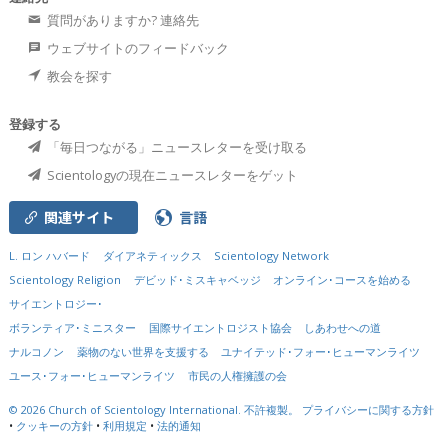
質問がありますか? 連絡先
ウェブサイトのフィードバック
教会を探す
登録する
「毎日つながる」ニュースレターを受け取る
Scientologyの現在ニュースレターをゲット
関連サイト
言語
L. ロン ハバード
ダイアネティックス
Scientology Network
Scientology Religion
デビッド･ミスキャベッジ
オンライン･コースを始める
サイエントロジー･
ボランティア･ミニスター
国際サイエントロジスト協会
しあわせへの道
ナルコノン
薬物のない世界を支援する
ユナイテッド･フォー･ヒューマンライツ
ユース･フォー･ヒューマンライツ
市民の人権擁護の会
© 2026
Church of Scientology International.
不許複製。
プライバシーに関する方針
•
クッキーの方針
•
利用規定
•
法的通知