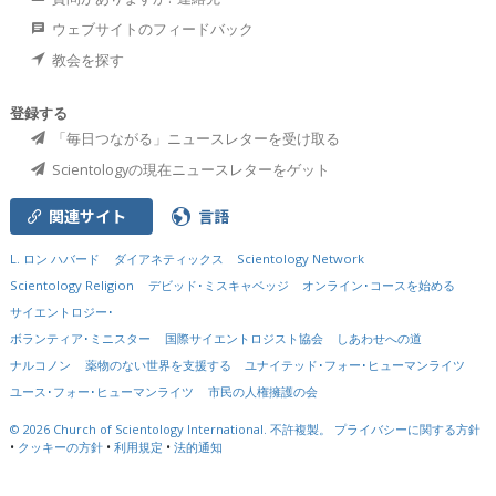
ウェブサイトのフィードバック
教会を探す
登録する
「毎日つながる」ニュースレターを受け取る
Scientologyの現在ニュースレターをゲット
関連サイト
言語
L. ロン ハバード
ダイアネティックス
Scientology Network
Scientology Religion
デビッド･ミスキャベッジ
オンライン･コースを始める
サイエントロジー･
ボランティア･ミニスター
国際サイエントロジスト協会
しあわせへの道
ナルコノン
薬物のない世界を支援する
ユナイテッド･フォー･ヒューマンライツ
ユース･フォー･ヒューマンライツ
市民の人権擁護の会
© 2026
Church of Scientology International.
不許複製。
プライバシーに関する方針
•
クッキーの方針
•
利用規定
•
法的通知