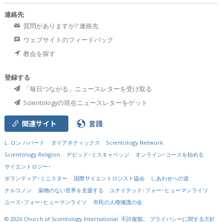
連絡先
質問がありますか? 連絡先
ウェブサイトのフィードバック
教会を探す
登録する
「毎日つながる」ニュースレターを受け取る
Scientologyの現在ニュースレターをゲット
関連サイト
言語
L. ロン ハバード
ダイアネティックス
Scientology Network
Scientology Religion
デビッド･ミスキャベッジ
オンライン･コースを始める
サイエントロジー･
ボランティア･ミニスター
国際サイエントロジスト協会
しあわせへの道
ナルコノン
薬物のない世界を支援する
ユナイテッド･フォー･ヒューマンライツ
ユース･フォー･ヒューマンライツ
市民の人権擁護の会
© 2026
Church of Scientology International.
不許複製。
プライバシーに関する方針