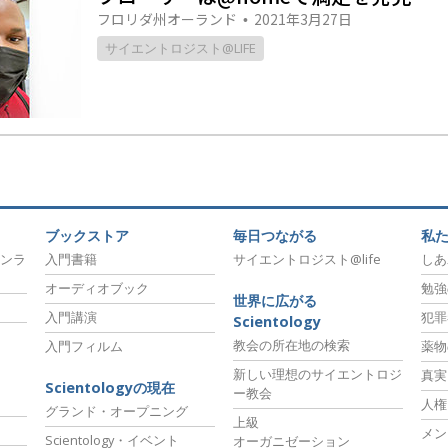
フロリダ州オーランド
2021年3月27日
•
サイエントロジスト@LIFE
ブックストア
毎日つながる
私
ンラ
入門書籍
サイエントロジスト@life
しあ
オーディオブック
勉強
世界に広がる
入門講演
犯罪
Scientology
教会の所在地の検索
入門フィルム
薬物
新しい理想のサイエントロジ
真実
Scientologyの現在
ー教会
人権
グランド・オープニング
上級
メン
Scientology・イベント
オーガニゼーション