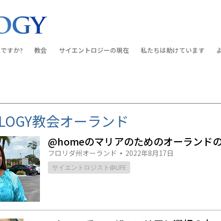
ですか?
教会
サイエントロジーの
現在
私たちは助けています
教会を探す
グランド・オープニング
しあわせへの道
入門の
条と規律
新しい理想のサイエントロジー教会
Scientology・イベント
アプライド･スカラスティッ
オーデ
ちが語るサイエ
上級
デビッド･ミスキャベッジ氏—
クリミノン
一般向
TOLOGY教会オーランド
オーガニゼーション
Scientologyの教会指導者
ナルコノン
入門フ
@homeのマリアのためのオーランド
会いましょう
フラッグ･ランド･ベース
フロリダ州オーランド
2022年8月17日
真実を知ってください：薬
初級の
•
フリーウィンズ
サイエントロジスト@LIFE
ユナイテッド･フォー･ヒュ
本原理
サイエントロジーを
ツ
世界にもたらす
紹介
市民の人権擁護の会
サイエントロジー･ボランテ