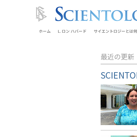
ホーム
L. ロン ハバード
サイエントロジーとは
何
信条と実践
最近の更新
サイエントロジーの信
サイエントロジストた
SCIEN
ントロジー
サイエントロジストに
教会の内部
サイエントロジーの基
ダイアネティックスの
愛と憎しみ ―