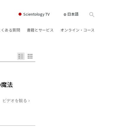
Scientology TV
日本語
よくある質問
書籍とサービス
オンライン・コース
書籍
背景と基本原理
どのように対立を解決するか
クス
ィオブック
教会の内部
存在のダイナミックス
け講演
サイエントロジーの組織
理解を構成するもの
ィルム
危険な環境に対する解決策
の魔法
物
サービス
病気やけがのためのアシスト
ビデオを観る
ーマンライ
高潔さと正直さ
結婚
感情のトーン・スケール
ィア･ミニ