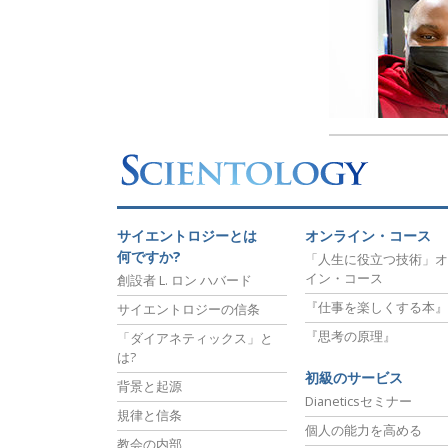
サイエントロジーとは
オンライン・コース
何ですか?
「人生に役立つ技術」オ
イン・コース
創設者 L. ロン ハバード
『仕事を楽しくする本』
サイエントロジーの信条
『思考の原理』
「ダイアネティックス」と
は?
初級のサービス
背景と起源
Dianeticsセミナー
規律と信条
個人の能力を高める
教会の内部