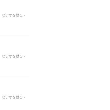
薬物に対する解決策
ビデオを観る
子ども
職場のためのツール
エシックスとコンディション
抑圧の原因
調査
ビデオを観る
組織化の基礎
広報活動の基礎
ターゲットとゴール
勉強の技術
ビデオを観る
コミュニケーション