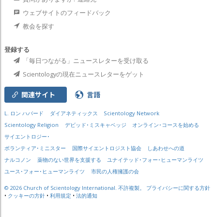
ウェブサイトのフィードバック
教会を探す
登録する
「毎日つながる」ニュースレターを受け取る
Scientologyの現在ニュースレターをゲット
関連サイト
言語
L. ロン ハバード
ダイアネティックス
Scientology Network
Scientology Religion
デビッド･ミスキャベッジ
オンライン･コースを始める
サイエントロジー･
ボランティア･ミニスター
国際サイエントロジスト協会
しあわせへの道
ナルコノン
薬物のない世界を支援する
ユナイテッド･フォー･ヒューマンライツ
ユース･フォー･ヒューマンライツ
市民の人権擁護の会
© 2026
Church of Scientology International.
不許複製。
プライバシーに関する方針
•
クッキーの方針
•
利用規定
•
法的通知