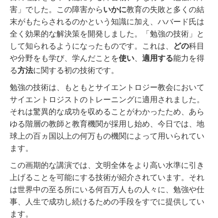
害」でした。
この障害から
いかに
教育の失敗と多くの結
末がもたらされるのかという知識に加え、ハバード氏は
全く効果的な解決策を開発しました。「勉強の技術」と
して知られるようになったものです。
これは、
どの
科目
や分野をも学び、学んだことを
使い
、
適用する
能力を得
る
方法
に関する初の技術です。
勉強の技術は、もともとサイエントロジー教会において
サイエントロジストのトレーニングに適用されました。
それは驚異的な成功を収めることがわかったため、あら
ゆる階層の教師と教育機関が採用し始め、今日では、地
球上の百ヵ国以上の何万もの機関によって用いられてい
ます。
この画期的な講演では、文明全体をより高い水準に引き
上げることを可能にする技術が紹介されています。それ
は世界中の至る所にいる何百万人もの人々に、勉強や仕
事、人生で成功し続けるための手段をすでに提供してい
ます。