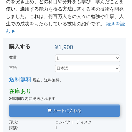
のを突き止め、
どの
科目や分野をも学び、学んだことを
使い
、
適用する
能力を得る
方法
に関する初の技術を開発
しました。
これは、何百万人もの人々に勉強や仕事、人
生での成功をもたらしている技術の紹介です。
続きを読
む
購入する
¥1,900
数量
言語
送料無料
現在、送料無料。
在庫あり
24時間以内に発送されます
カートに入れる
形式:
コンパクト･ディスク
講演:
1