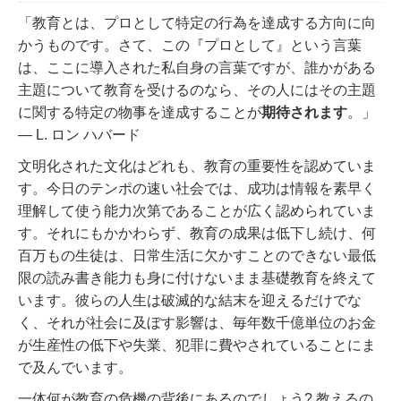
「教育とは、プロとして特定の行為を達成する方向に向
かうものです。さて、この『プロとして』という言葉
は、ここに導入された私自身の言葉ですが、誰かがある
主題について教育を受けるのなら、その人にはその主題
に関する特定の物事を達成することが
期待されます
。」
― L. ロン ハバード
文明化された文化はどれも、教育の重要性を認めていま
す。今日のテンポの速い社会では、成功は情報を素早く
理解して使う能力次第であることが広く認められていま
す。それにもかかわらず、教育の成果は低下し続け、何
百万もの生徒は、日常生活に欠かすことのできない最低
限の読み書き能力も身に付けないまま基礎教育を終えて
います。彼らの人生は破滅的な結末を迎えるだけでな
く、それが社会に及ぼす影響は、毎年数千億単位のお金
が生産性の低下や失業、犯罪に費やされていることにま
で及んでいます。
一体何が教育の危機の背後にあるのでしょう? 教えるの