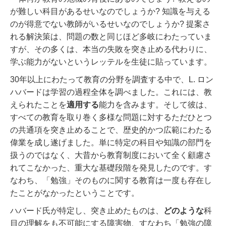
が難しい科目があるせいなのでしょうか? 知識を与える
のが得意でない教師がいるせいなのでしょうか? 提案さ
れる解決策は、問題の数と同じほど多岐にわたっていま
すが、その多くは、本当の失敗を突き止める代わりに、
学ぶ能力がないというレッテルを生徒に貼っています。
30年以上にわたって教育の分野を調査する中で、L. ロン
ハバードは学習の過程全体を調べました。これには、教
えられたことを
適用する
能力を含みます。
そして彼は、
すべての教育を取り巻く多様な問題に対するただひとつ
の共通項を突き止めることで、歴史的かつ広範にわたる
偉業を成し遂げました。単に特定の科目や知識の部門を
扱うのではなく、大昔から教育制度において全く顧慮さ
れてこなかった、重大な基礎段階を発見したのです。す
なわち、「勉強」そのものに関する教育は一度も存在し
たことがなかったということです。
ハバード氏が特定し、突き止めたものは、
どのような
科
目の理解をも不可能にする障害物、すなわち「勉強の障