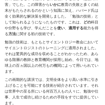
害」でした。
この障害から
いかに
教育の失敗と多くの結
末がもたらされるのかという知識に加え、ハバード氏は
全く効果的な解決策を開発しました。「勉強の技術」と
して知られるようになったものです。
これは、
どの
科目
や分野をも学び、学んだことを
使い
、
適用する
能力を得
る
方法
に関する初の技術です。
勉強の技術は、もともとサイエントロジー教会において
サイエントロジストのトレーニングに適用されました。
それは驚異的な成功を収めることがわかったため、あら
ゆる階層の教師と教育機関が採用し始め、今日では、地
球上の百ヵ国以上の何万もの機関によって用いられてい
ます。
この画期的な講演では、文明全体をより高い水準に引き
上げることを可能にする技術が紹介されています。それ
は世界中の至る所にいる何百万人もの人々に、勉強や仕
事、人生で成功し続けるための手段をすでに提供してい
ます。