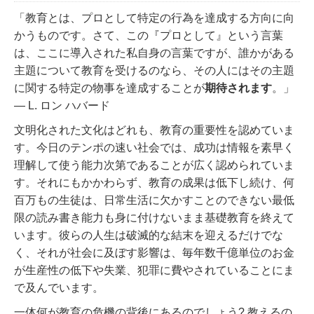
「教育とは、プロとして特定の行為を達成する方向に向
かうものです。さて、この『プロとして』という言葉
は、ここに導入された私自身の言葉ですが、誰かがある
主題について教育を受けるのなら、その人にはその主題
に関する特定の物事を達成することが
期待されます
。」
― L. ロン ハバード
文明化された文化はどれも、教育の重要性を認めていま
す。今日のテンポの速い社会では、成功は情報を素早く
理解して使う能力次第であることが広く認められていま
す。それにもかかわらず、教育の成果は低下し続け、何
百万もの生徒は、日常生活に欠かすことのできない最低
限の読み書き能力も身に付けないまま基礎教育を終えて
います。彼らの人生は破滅的な結末を迎えるだけでな
く、それが社会に及ぼす影響は、毎年数千億単位のお金
が生産性の低下や失業、犯罪に費やされていることにま
で及んでいます。
一体何が教育の危機の背後にあるのでしょう? 教えるの