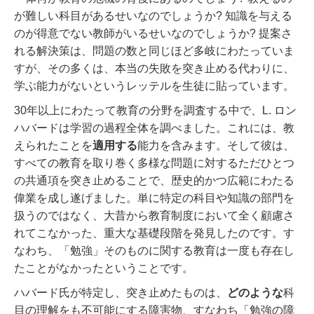
が難しい科目があるせいなのでしょうか? 知識を与える
のが得意でない教師がいるせいなのでしょうか? 提案さ
れる解決策は、問題の数と同じほど多岐にわたっていま
すが、その多くは、本当の失敗を突き止める代わりに、
学ぶ能力がないというレッテルを生徒に貼っています。
30年以上にわたって教育の分野を調査する中で、L. ロン
ハバードは学習の過程全体を調べました。これには、教
えられたことを
適用する
能力を含みます。
そして彼は、
すべての教育を取り巻く多様な問題に対するただひとつ
の共通項を突き止めることで、歴史的かつ広範にわたる
偉業を成し遂げました。単に特定の科目や知識の部門を
扱うのではなく、大昔から教育制度において全く顧慮さ
れてこなかった、重大な基礎段階を発見したのです。す
なわち、「勉強」そのものに関する教育は一度も存在し
たことがなかったということです。
ハバード氏が特定し、突き止めたものは、
どのような
科
目の理解をも不可能にする障害物、すなわち「勉強の障