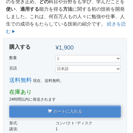
のを突き止め、
どの
科目や分野をも学び、学んだことを
使い
、
適用する
能力を得る
方法
に関する初の技術を開発
しました。
これは、何百万人もの人々に勉強や仕事、人
生での成功をもたらしている技術の紹介です。
続きを読
む
購入する
¥1,900
数量
言語
送料無料
現在、送料無料。
在庫あり
24時間以内に発送されます
カートに入れる
形式:
コンパクト･ディスク
講演:
1