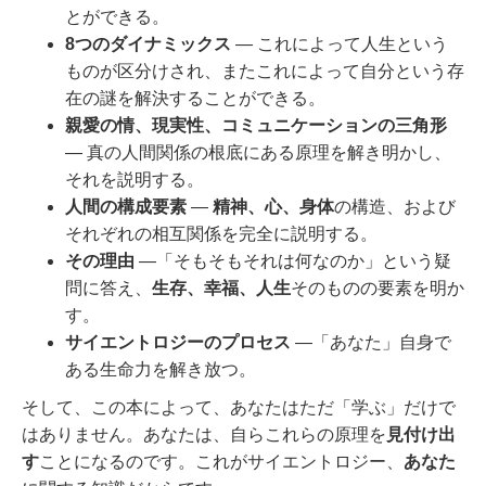
とができる。
8つのダイナミックス
― これによって人生という
ものが区分けされ、またこれによって自分という存
在の謎を解決することができる。
親愛の情、現実性、コミュニケーションの三角形
― 真の人間関係の根底にある原理を解き明かし、
それを説明する。
人間の構成要素
―
精神、心、身体
の構造、および
それぞれの相互関係を完全に説明する。
その理由
―「そもそもそれは何なのか」という疑
問に答え、
生存、幸福、人生
そのものの要素を明か
す。
サイエントロジーのプロセス
―「あなた」自身で
ある生命力を解き放つ。
そして、この本によって、あなたはただ「学ぶ」だけで
はありません。あなたは、自らこれらの原理を
見付け出
す
ことになるのです。これがサイエントロジー、
あなた