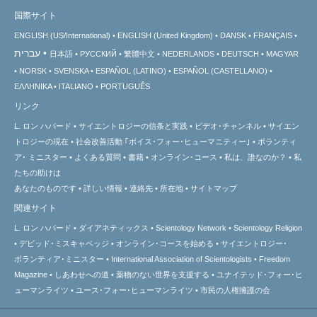
国際サイト
ENGLISH (US/International)
ENGLISH (United Kingdom)
DANSK
FRANÇAIS
עברית
日本語
РУССКИЙ
繁體中文
NEDERLANDS
DEUTSCH
MAGYAR
NORSK
SVENSKA
ESPAÑOL (LATINO)
ESPAÑOL (CASTELLANO)
ΕΛΛΗΝΙΚA
ITALIANO
PORTUGUÊS
リンク
L. ロン ハバード
サイエントロジーの信条と実践
ビデオ･チャンネル
サイエン
トロジーの
現在
社会改善活動 ｢ボイス･フォー･ヒューマニティー｣
ボランティ
ア･
ミニスター
よくある質問
書籍
オンライン･コース
私は、誰なのか？
私
たちの助けは
あなたのものです
詳しい情報
連絡先
所在地
サイトマップ
関連サイト
L. ロン ハバード
ダイアネティックス
Scientology Network
Scientology Religion
デビッド･ミスキャベッジ
オンライン･コースを始める
サイエントロジー･
ボランティア･ミニスター
International Association of Scientologists
Freedom
Magazine
しあわせへの道
薬物のない世界を支援する
ユナイテッド･フォー･ヒ
ューマンライツ
ユース･フォー･ヒューマンライツ
市民の人権擁護の会