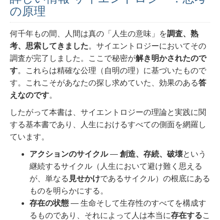
の原理
何千年もの間、人間は真の「人生の意味」を
調査、熟
考、思索してきました
。
サイエントロジーにおいてその
調査が完了しました。ここで秘密が
解き明かされたので
す
。これらは精確な公理（自明の理）に基づいたもので
す。これこそがあなたの探し求めていた、効果のある
答
えなのです
。
したがって本書は、サイエントロジーの理論と実践に関
する基本書であり、人生におけるすべての側面を網羅し
ています。
アクションのサイクル
―
創造、存続、破壊
という
継続するサイクル（人生において避け難く思える
が、単なる
見せかけ
であるサイクル）の根底にある
ものを明らかにする。
存在の状態
― 生命そして生存性のすべてを構成す
るものであり、それによって人は本当に
存在する
こ