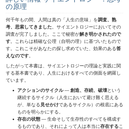
の原理
何千年もの間、人間は真の「人生の意味」を
調査、熟
考、思索してきました
。
サイエントロジーにおいてその
調査が完了しました。ここで秘密が
解き明かされたので
す
。これらは精確な公理（自明の理）に基づいたもので
す。これこそがあなたの探し求めていた、効果のある
答
えなのです
。
したがって本書は、サイエントロジーの理論と実践に関
する基本書であり、人生におけるすべての側面を網羅し
ています。
アクションのサイクル
―
創造、存続、破壊
という
継続するサイクル（人生において避け難く思える
が、単なる
見せかけ
であるサイクル）の根底にある
ものを明らかにする。
存在の状態
― 生命そして生存性のすべてを構成す
るものであり、それによって人は本当に
存在する
こ