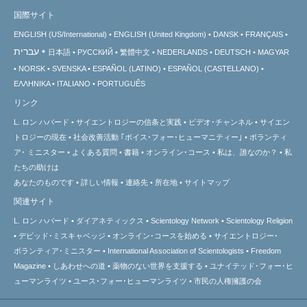
国際サイト
ENGLISH (US/International)
ENGLISH (United Kingdom)
DANSK
FRANÇAIS
עברית
日本語
РУССКИЙ
繁體中文
NEDERLANDS
DEUTSCH
MAGYAR
NORSK
SVENSKA
ESPAÑOL (LATINO)
ESPAÑOL (CASTELLANO)
ΕΛΛΗΝΙΚA
ITALIANO
PORTUGUÊS
リンク
L. ロン ハバード
サイエントロジーの信条と実践
ビデオ･チャンネル
サイエン
トロジーの
現在
社会改善活動 ｢ボイス･フォー･ヒューマニティー｣
ボランティ
ア･
ミニスター
よくある質問
書籍
オンライン･コース
私は、誰なのか？
私
たちの助けは
あなたのものです
詳しい情報
連絡先
所在地
サイトマップ
関連サイト
L. ロン ハバード
ダイアネティックス
Scientology Network
Scientology Religion
デビッド･ミスキャベッジ
オンライン･コースを始める
サイエントロジー･
ボランティア･ミニスター
International Association of Scientologists
Freedom
Magazine
しあわせへの道
薬物のない世界を支援する
ユナイテッド･フォー･ヒ
ューマンライツ
ユース･フォー･ヒューマンライツ
市民の人権擁護の会