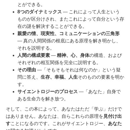
とができる。
8つのダイナミックス
― これによって人生という
ものが区分けされ、またこれによって自分という存
在の謎を解決することができる。
親愛の情、現実性、コミュニケーションの三角形
― 真の人間関係の根底にある原理を解き明かし、
それを説明する。
人間の構成要素
―
精神、心、身体
の構造、および
それぞれの相互関係を完全に説明する。
その理由
―「そもそもそれは何なのか」という疑
問に答え、
生存、幸福、人生
そのものの要素を明か
す。
サイエントロジーのプロセス
―「あなた」自身で
ある生命力を解き放つ。
そして、この本によって、あなたはただ「学ぶ」だけで
はありません。あなたは、自らこれらの原理を
見付け出
す
ことになるのです。これがサイエントロジー、
あなた