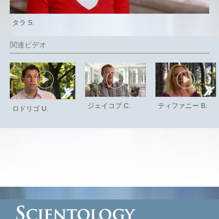
タラ S.
ジェイコブ C.
ティファニー B.
ロドリゴ U.