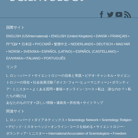
国際サイト
ENGLISH (US/International)
ENGLISH (United Kingdom)
DANSK
FRANÇAIS
עברית
日本語
РУССКИЙ
繁體中文
NEDERLANDS
DEUTSCH
MAGYAR
NORSK
SVENSKA
ESPAÑOL (LATINO)
ESPAÑOL (CASTELLANO)
ΕΛΛΗΝΙΚA
ITALIANO
PORTUGUÊS
リンク
L. ロン ハバード
サイエントロジーの信条と実践
ビデオ･チャンネル
サイエン
トロジーの
現在
社会改善活動 ｢ボイス･フォー･ヒューマニティー｣
ボランティ
ア･
ミニスター
よくある質問
書籍
オンライン･コース
私は、誰なのか？
私
たちの助けは
あなたのものです
詳しい情報
連絡先
所在地
サイトマップ
関連サイト
L. ロン ハバード
ダイアネティックス
Scientology Network
Scientology Religion
デビッド･ミスキャベッジ
オンライン･コースを始める
サイエントロジー･
ボランティア･ミニスター
International Association of Scientologists
Freedom