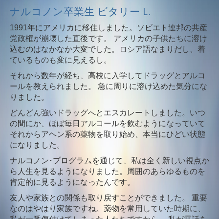
ナルコノン卒業生 ビタリー L.
1991年にアメリカに移住しました。ソビエト連邦の共産
党政権が崩壊した直後です。 アメリカの子供たちに溶け
込むのはなかなか大変でした。ロシア語なまりだし、着
ているものも変に見えるし。
それから数年が経ち、高校に入学してドラッグとアルコ
ールを教えられました。 急に周りに溶け込めた気分にな
りました。
どんどん強いドラッグへとエスカレートしました。いつ
の間にか、ほぼ毎日アルコールを飲むようになっていて
それからアヘン系の薬物を取り始め、本当にひどい状態
になりました。
ナルコノン･プログラムを通じて、私は全く新しい視点か
ら人生を見るようになりました。周囲のあらゆるものを
肯定的に見るようになったんです。
友人や家族との関係も取り戻すことができました。 重要
なのはやはり家族ですね。薬物を常用していた時期に、