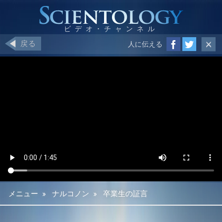
戻る
人に伝える
メニュー
»
ナルコノン
»
卒業生の証言