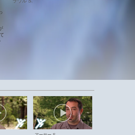
ラウル S.
っ
が
て
で
アーサー S.