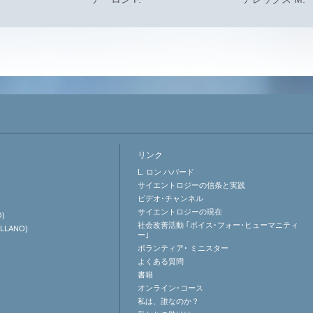
リンク
L. ロン ハバード
サイエントロジーの信条と実践
ビデオ･チャンネル
サイエントロジーの
現在
O)
社会改善活動 ｢ボイス･フォー･ヒューマニティ
ELLANO)
ー｣
ボランティア･
ミニスター
よくある質問
書籍
オンライン･コース
私は、誰なのか？