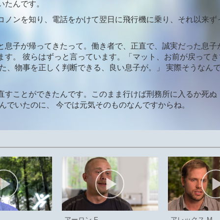
いたんです。
コノンを知り、電話をかけて翌日に飛行機に乗り、それ以来ず
と息子が帰ってきたって。働き者で、正直で、誠実だった息子
ます。 彼らはずっと言っています。「マット、お前が戻ってき
てた、物事を正しく判断できる、良い息子が。」 実際そうなん
直すことができたんです。このまま行けば刑務所に入るか死ぬ
進んでいたのに、 今では元気そのものなんですからね。
アーロン F.
アレックス M.