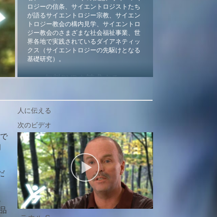
ロジーの信条、サイエントロジストたち
が語るサイエントロジー宗教、サイエン
トロジー教会の構内見学、サイエントロ
ジー教会のさまざまな社会福祉事業、世
界各地で実践されているダイアネティッ
クス（サイエントロジーの先駆けとなる
基礎研究）。
無料DVDを請求する »
人に伝える
んで
初
だ
も
品