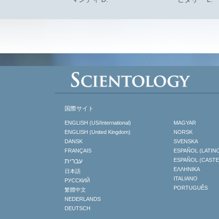
国際サイト
ENGLISH (US/International)
MAGYAR
ENGLISH (United Kingdom)
NORSK
DANSK
SVENSKA
FRANÇAIS
ESPAÑOL (LATIN
עברית
ESPAÑOL (CAST
ΕΛΛΗΝΙΚA
日本語
ITALIANO
РУССКИЙ
PORTUGUÊS
繁體中文
NEDERLANDS
DEUTSCH