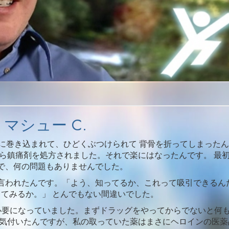
Video
マシュー C.
故に巻き込まれて、ひどくぶつけられて 背骨を折ってしまった
から鎮痛剤を処方されました。それで楽にはなったんです。 最
で、何の問題もありませんでした。
言われたんです。「よう、知ってるか、これって吸引できるん
ってみるか。」 とんでもない間違いでした。
必要になっていました。まずドラッグをやってからでないと何
に気付いたんですが、私の取っていた薬はまさにヘロインの医薬