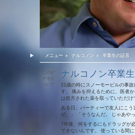
メニュー
»
ナルコノン
»
卒業生の証言
ナルコノン卒業生 
21歳の時にスノーモービルの事
す。 痛みを抑えるために、医者
は処方された薬を取っていただけ
ある日、パーティーで友人にこう
ぜ。」 「そうなんだ。 じゃあや
7年後、何をするにもドラッグが
できないんです。 使っている間