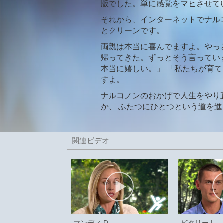
版でした。単に感覚をマヒさせて
それから、インターネットでナル
とクリーンです。
両親は本当に喜んでますよ。やっ
帰ってきた。ずっとそう言ってい
本当に嬉しい。」 「私たちが育
すよ。
ナルコノンのおかげで人生をやり
か、 ふたつにひとつという道を
マンディ D.
ビタリー L.