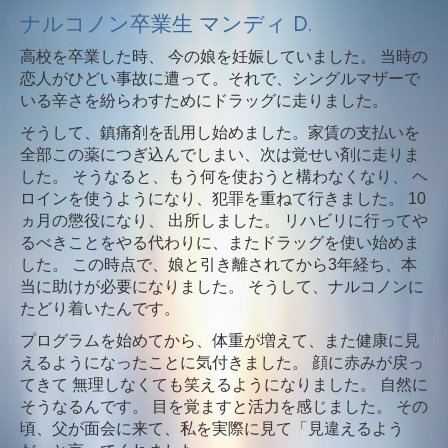
ナルコノン卒業生 マンディ D.
高校を卒業した時、 今の娘を妊娠していました。 当時の
恋人がひどい事故に遭って。それで、シングルマザーで
いる辛さを紛らわすためにドラッグに走りました。
そうして、鎮痛剤を乱用し始めました。家賃の支払いを
全部この薬につぎ込んでしまい、次は覚せい剤に走りま
した。 そうなると、もう何を使おうと構わなくなり、 ヘ
ロインを使うようになり、犯罪を重ねて行きました。 10
ヵ月の懲役になり、 出所しました。 リハビリに行ってや
るべきことをやる代わりに、またドラッグを使い始めま
した。 この時点で、娘と引き離されてから3年経ち、本
当に助けが必要になりました。 そうして、ナルコノンに
たどり着いたんです。
プログラムを始めてから、体重が増えて、また健康に見
えるようになったことに気付きました。 顔に赤みが戻っ
てきて 無理しなくても笑えるようになりました。 自然に
そうなるんです。 目を覚ますと活力を感じました。 その
頃、父が面会に来て、私を実際に見て「見違えるよう