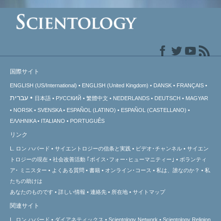
国際サイト
ENGLISH (US/International)
ENGLISH (United Kingdom)
DANSK
FRANÇAIS
עברית
日本語
РУССКИЙ
繁體中文
NEDERLANDS
DEUTSCH
MAGYAR
NORSK
SVENSKA
ESPAÑOL (LATINO)
ESPAÑOL (CASTELLANO)
ΕΛΛΗΝΙΚA
ITALIANO
PORTUGUÊS
リンク
L. ロン ハバード
サイエントロジーの信条と実践
ビデオ･チャンネル
サイエン
トロジーの
現在
社会改善活動 ｢ボイス･フォー･ヒューマニティー｣
ボランティ
ア･
ミニスター
よくある質問
書籍
オンライン･コース
私は、誰なのか？
私
たちの助けは
あなたのものです
詳しい情報
連絡先
所在地
サイトマップ
関連サイト
L. ロン ハバード
ダイアネティックス
Scientology Network
Scientology Religion