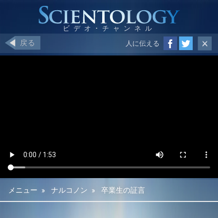
戻る
人に伝える
メニュー
»
ナルコノン
»
卒業生の証言