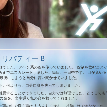
Video
リバティー B.
ロでした。 アヘン系の薬を使っていました。 錠剤を飲むこと
ろまでエスカレートしました。毎日、一日中です。 目が覚める
で最後にしようと自分に言い聞かせていました。
た。何よりも、自分自身を失ってしまいました。
離脱することができました。自力では無理でした。どうしても
私の命を、文字通り私の命を救ってくれました。
と頭の中で囁く声は もうありません。 以前にはできなかった