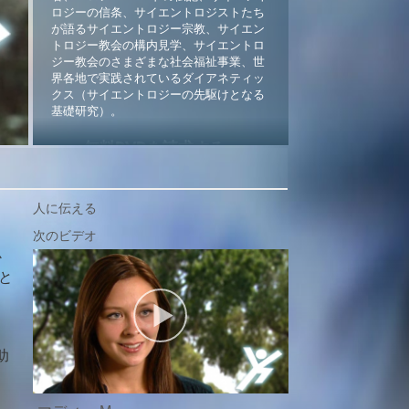
ロジーの信条、サイエントロジストたち
が語るサイエントロジー宗教、サイエン
トロジー教会の構内見学、サイエントロ
ジー教会のさまざまな社会福祉事業、世
界各地で実践されているダイアネティッ
クス（サイエントロジーの先駆けとなる
基礎研究）。
無料DVDを請求する »
人に伝える
か
と
助
こ