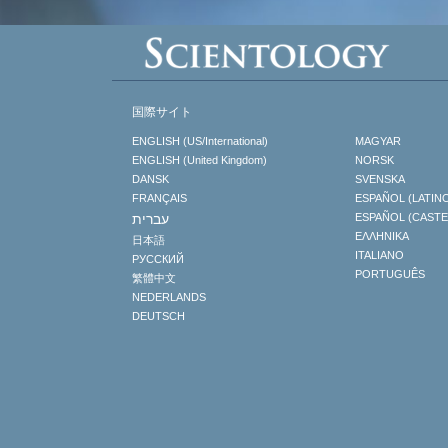
国際サイト
ENGLISH (US/International)
MAGYAR
ENGLISH (United Kingdom)
NORSK
DANSK
SVENSKA
FRANÇAIS
ESPAÑOL (LATIN
עברית
ESPAÑOL (CAST
ΕΛΛΗΝΙΚA
日本語
ITALIANO
РУССКИЙ
PORTUGUÊS
繁體中文
NEDERLANDS
DEUTSCH