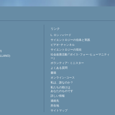
リンク
L. ロン ハバード
サイエントロジーの信条と実践
ビデオ･チャンネル
サイエントロジーの
現在
O)
社会改善活動 ｢ボイス･フォー･ヒューマニティ
ELLANO)
ー｣
ボランティア･
ミニスター
よくある質問
書籍
オンライン･コース
私は、誰なのか？
私たちの助けは
あなたのものです
詳しい情報
連絡先
所在地
サイトマップ