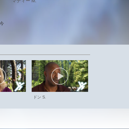
マディー M.
今
ドン S.