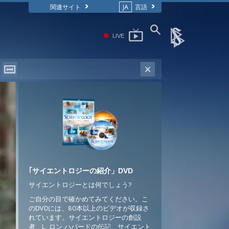
関連サイト
JA
言語
LIVE
｢サイエントロジーの紹介」DVD
サイエントロジーとは何でしょう?
ご自分の目で確かめてみてください。こ
のDVDには、80本以上のビデオが収録さ
れています。サイエントロジーの創設
者、L. ロン ハバードの伝記、サイエント