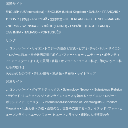
国際サイト
ENGLISH (US/International)
ENGLISH (United Kingdom)
DANSK
FRANÇAIS
עברית
日本語
РУССКИЙ
繁體中文
NEDERLANDS
DEUTSCH
MAGYAR
NORSK
SVENSKA
ESPAÑOL (LATINO)
ESPAÑOL (CASTELLANO)
ΕΛΛΗΝΙΚA
ITALIANO
PORTUGUÊS
リンク
L. ロン ハバード
サイエントロジーの信条と実践
ビデオ･チャンネル
サイエン
トロジーの
現在
社会改善活動 ｢ボイス･フォー･ヒューマニティー｣
ボランティ
ア･
ミニスター
よくある質問
書籍
オンライン･コース
私は、誰なのか？
私
たちの助けは
あなたのものです
詳しい情報
連絡先
所在地
サイトマップ
関連サイト
L. ロン ハバード
ダイアネティックス
Scientology Network
Scientology Religion
デビッド･ミスキャベッジ
オンライン･コースを始める
サイエントロジー･
ボランティア･ミニスター
International Association of Scientologists
Freedom
Magazine
しあわせへの道
薬物のない世界を支援する
ユナイテッド･フォー･ヒ
ューマンライツ
ユース･フォー･ヒューマンライツ
市民の人権擁護の会