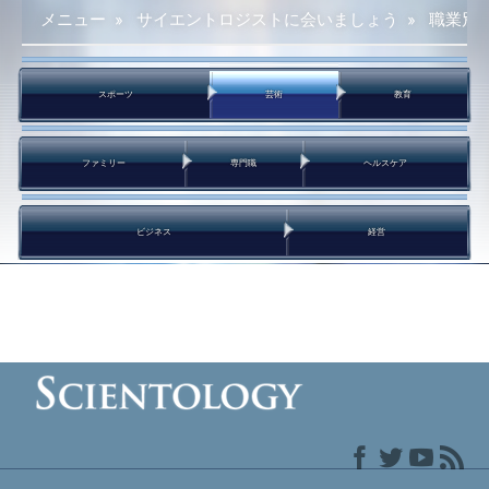
メニュー
»
サイエントロジストに会いましょう
»
職業別
スポーツ
芸術
教育
ファミリー
専門職
ヘルスケア
ビジネス
経営