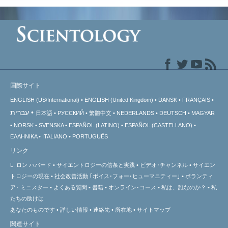
国際サイト
ENGLISH (US/International)
ENGLISH (United Kingdom)
DANSK
FRANÇAIS
עברית
日本語
РУССКИЙ
繁體中文
NEDERLANDS
DEUTSCH
MAGYAR
NORSK
SVENSKA
ESPAÑOL (LATINO)
ESPAÑOL (CASTELLANO)
ΕΛΛΗΝΙΚA
ITALIANO
PORTUGUÊS
リンク
L. ロン ハバード
サイエントロジーの信条と実践
ビデオ･チャンネル
サイエン
トロジーの
現在
社会改善活動 ｢ボイス･フォー･ヒューマニティー｣
ボランティ
ア･
ミニスター
よくある質問
書籍
オンライン･コース
私は、誰なのか？
私
たちの助けは
あなたのものです
詳しい情報
連絡先
所在地
サイトマップ
関連サイト