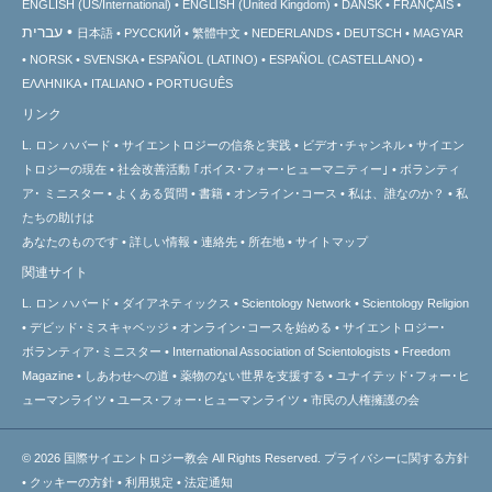
ENGLISH (US/International)
ENGLISH (United Kingdom)
DANSK
FRANÇAIS
עברית
日本語
РУССКИЙ
繁體中文
NEDERLANDS
DEUTSCH
MAGYAR
NORSK
SVENSKA
ESPAÑOL (LATINO)
ESPAÑOL (CASTELLANO)
ΕΛΛΗΝΙΚA
ITALIANO
PORTUGUÊS
リンク
L. ロン ハバード
サイエントロジーの信条と実践
ビデオ･チャンネル
サイエン
トロジーの
現在
社会改善活動 ｢ボイス･フォー･ヒューマニティー｣
ボランティ
ア･
ミニスター
よくある質問
書籍
オンライン･コース
私は、誰なのか？
私
たちの助けは
あなたのものです
詳しい情報
連絡先
所在地
サイトマップ
関連サイト
L. ロン ハバード
ダイアネティックス
Scientology Network
Scientology Religion
デビッド･ミスキャベッジ
オンライン･コースを始める
サイエントロジー･
ボランティア･ミニスター
International Association of Scientologists
Freedom
Magazine
しあわせへの道
薬物のない世界を支援する
ユナイテッド･フォー･ヒ
ューマンライツ
ユース･フォー･ヒューマンライツ
市民の人権擁護の会
© 2026
国際サイエントロジー教会
All Rights Reserved.
プライバシーに関する方針
•
クッキーの方針
•
利用規定
•
法定通知