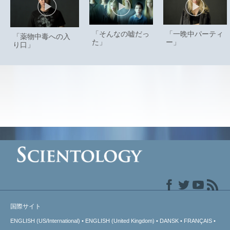
「そんなの嘘だっ
「一晩中パーティ
「薬物中毒への入
た」
ー」
り口」
国際サイト
ENGLISH (US/International)
ENGLISH (United Kingdom)
DANSK
FRANÇAIS