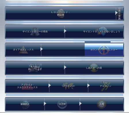
信
条
L. ロン ハバード：
と
創設者
実
践
サイエントロジーの現在
サイエントロジストに会いましょう
ダイアネティックス
ボランティア･
ミニスター
私たちは
しあわせへの道
助けています
アプライド･
クリミノン
ナルコノン
スカラスティックス
薬物防止
CCHR
人権