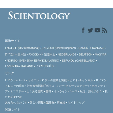
国際サイト
ENGLISH (US/International)
ENGLISH (United Kingdom)
DANSK
FRANÇAIS
עברית
日本語
РУССКИЙ
繁體中文
NEDERLANDS
DEUTSCH
MAGYAR
NORSK
SVENSKA
ESPAÑOL (LATINO)
ESPAÑOL (CASTELLANO)
ΕΛΛΗΝΙΚA
ITALIANO
PORTUGUÊS
リンク
L. ロン ハバード
サイエントロジーの信条と実践
ビデオ･チャンネル
サイエン
トロジーの
現在
社会改善活動 ｢ボイス･フォー･ヒューマニティー｣
ボランティ
ア･
ミニスター
よくある質問
書籍
オンライン･コース
私は、誰なのか？
私
たちの助けは
あなたのものです
詳しい情報
連絡先
所在地
サイトマップ
関連サイト