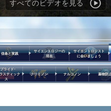
すべての
ビデオを見る
サイエントロジーの
サイエントロジスト
信条と実践
現在
に会いましょう
プライド･
ラスティック
クリミノン
ナルコノン
薬物防
ス