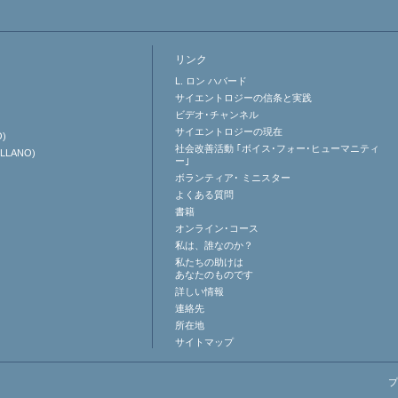
リンク
L. ロン ハバード
サイエントロジーの信条と実践
ビデオ･チャンネル
サイエントロジーの
現在
O)
社会改善活動 ｢ボイス･フォー･ヒューマニティ
ELLANO)
ー｣
ボランティア･
ミニスター
よくある質問
書籍
オンライン･コース
私は、誰なのか？
私たちの助けは
あなたのものです
詳しい情報
連絡先
所在地
サイトマップ
プ