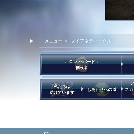
メニュー
»
ダイアネティックス
L. ロン ハバード：
創設者
ア
私たちは
しあわせへの道
スカ
助けています