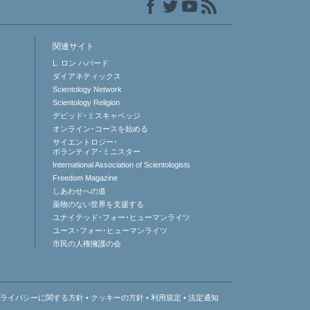
関連サイト
L. ロン ハバード
ダイアネティックス
Scientology Network
Scientology Religion
デビッド･ミスキャベッジ
オンライン･コースを始める
サイエントロジー･
ボランティア･ミニスター
International Association of Scientologists
Freedom Magazine
しあわせへの道
薬物のない世界を支援する
ユナイテッド･フォー･ヒューマンライツ
ユース･フォー･ヒューマンライツ
市民の人権擁護の会
ライバシーに関する方針
•
クッキーの方針
•
利用規定
•
法定通知