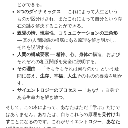
とができる。
8つのダイナミックス
― これによって人生という
ものが区分けされ、またこれによって自分という存
在の謎を解決することができる。
親愛の情、現実性、コミュニケーションの三角形
― 真の人間関係の根底にある原理を解き明かし、
それを説明する。
人間の構成要素
―
精神、心、身体
の構造、および
それぞれの相互関係を完全に説明する。
その理由
―「そもそもそれは何なのか」という疑
問に答え、
生存、幸福、人生
そのものの要素を明か
す。
サイエントロジーのプロセス
―「あなた」自身で
ある生命力を解き放つ。
そして、この本によって、あなたはただ「学ぶ」だけで
はありません。あなたは、自らこれらの原理を
見付け出
す
ことになるのです。これがサイエントロジー、
あなた