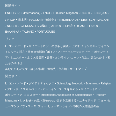
国際サイト
ENGLISH (US/International)
ENGLISH (United Kingdom)
DANSK
FRANÇAIS
עברית
日本語
РУССКИЙ
繁體中文
NEDERLANDS
DEUTSCH
MAGYAR
NORSK
SVENSKA
ESPAÑOL (LATINO)
ESPAÑOL (CASTELLANO)
ΕΛΛΗΝΙΚA
ITALIANO
PORTUGUÊS
リンク
L. ロン ハバード
サイエントロジーの信条と実践
ビデオ･チャンネル
サイエン
トロジーの
現在
社会改善活動 ｢ボイス･フォー･ヒューマニティー｣
ボランティ
ア･
ミニスター
よくある質問
書籍
オンライン･コース
私は、誰なのか？
私
たちの助けは
あなたのものです
詳しい情報
連絡先
所在地
サイトマップ
関連サイト
L. ロン ハバード
ダイアネティックス
Scientology Network
Scientology Religion
デビッド･ミスキャベッジ
オンライン･コースを始める
サイエントロジー･
ボランティア･ミニスター
International Association of Scientologists
Freedom
Magazine
しあわせへの道
薬物のない世界を支援する
ユナイテッド･フォー･ヒ
ューマンライツ
ユース･フォー･ヒューマンライツ
市民の人権擁護の会