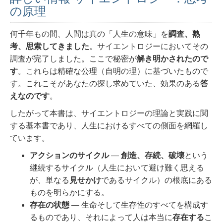
の原理
何千年もの間、人間は真の「人生の意味」を
調査、熟
考、思索してきました
。
サイエントロジーにおいてその
調査が完了しました。ここで秘密が
解き明かされたので
す
。これらは精確な公理（自明の理）に基づいたもので
す。これこそがあなたの探し求めていた、効果のある
答
えなのです
。
したがって本書は、サイエントロジーの理論と実践に関
する基本書であり、人生におけるすべての側面を網羅し
ています。
アクションのサイクル
―
創造、存続、破壊
という
継続するサイクル（人生において避け難く思える
が、単なる
見せかけ
であるサイクル）の根底にある
ものを明らかにする。
存在の状態
― 生命そして生存性のすべてを構成す
るものであり、それによって人は本当に
存在する
こ