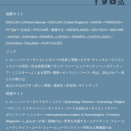
国際サイト
ENGLISH (US/International)
ENGLISH (United Kingdom)
DANSK
FRANÇAIS
עברית
日本語
РУССКИЙ
繁體中文
NEDERLANDS
DEUTSCH
MAGYAR
NORSK
SVENSKA
ESPAÑOL (LATINO)
ESPAÑOL (CASTELLANO)
ΕΛΛΗΝΙΚA
ITALIANO
PORTUGUÊS
リンク
L. ロン ハバード
サイエントロジーの信条と実践
ビデオ･チャンネル
サイエン
トロジーの
現在
社会改善活動 ｢ボイス･フォー･ヒューマニティー｣
ボランティ
ア･
ミニスター
よくある質問
書籍
オンライン･コース
私は、誰なのか？
私
たちの助けは
あなたのものです
詳しい情報
連絡先
所在地
サイトマップ
関連サイト
L. ロン ハバード
ダイアネティックス
Scientology Network
Scientology Religion
デビッド･ミスキャベッジ
オンライン･コースを始める
サイエントロジー･
ボランティア･ミニスター
International Association of Scientologists
Freedom
Magazine
しあわせへの道
薬物のない世界を支援する
ユナイテッド･フォー･ヒ
ューマンライツ
ユース･フォー･ヒューマンライツ
市民の人権擁護の会