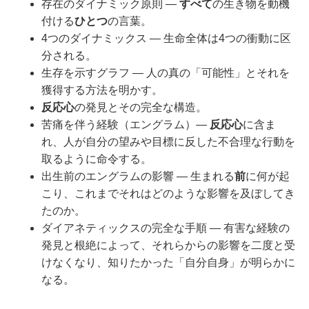
存在のダイナミック原則 ―
すべて
の生き物を動機
付ける
ひとつ
の言葉。
4つのダイナミックス ― 生命全体は4つの衝動に区
分される。
生存を示すグラフ ― 人の真の「可能性」とそれを
獲得する方法を明かす。
反応心
の発見とその完全な構造。
苦痛を伴う経験（エングラム）―
反応心
に含ま
れ、人が自分の望みや目標に反した不合理な行動を
取るように命令する。
出生前のエングラムの影響 ― 生まれる
前
に何が起
こり、これまでそれはどのような影響を及ぼしてき
たのか。
ダイアネティックスの完全な手順 ― 有害な経験の
発見と根絶によって、それらからの影響を二度と受
けなくなり、知りたかった「自分自身」が明らかに
なる。