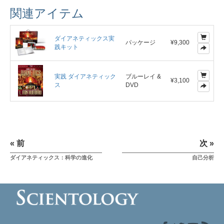
関連アイテム
ダイアネティックス実
パッケージ
¥9,300
践キット
実践 ダイアネティック
ブルーレイ &
¥3,100
ス
DVD
« 前
次 »
ダイアネティックス：科学の進化
自己分析