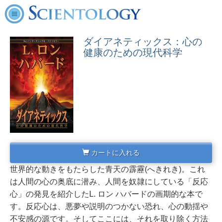
ダイアネティックス：心の
健康のための現代科学
カートに入れる
世界的な動きをもたらした青天の霹靂(へきれき)。これ
は人間の心の奥底に潜み、人間を奴隷にしている「反応
心」の発見を紹介したL. ロン ハバードの画期的な本で
す。
反応心は、悪夢や説明のつかない恐れ、心の動揺や
不安感の源です。そしてここには、それを取り除く方法