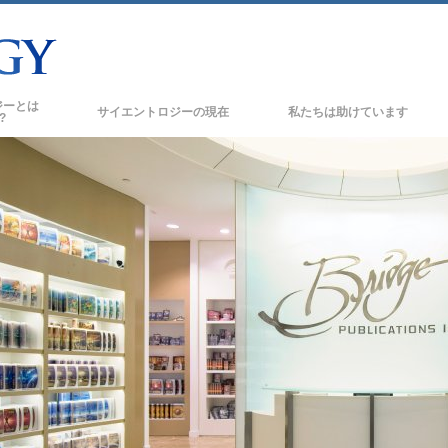
ジーとは
サイエントロジーの
現在
私たちは助けています
?
サイエントロジー教会
新しい
の信条と規律
サイエントロジー教会
トたちが語るサイエント
上級
オーガニゼーション
トに会いましょう
フラッグ･ランド･ベース
フリーウィンズ
の基本原理
サイエントロジーを
世界にもたらす
スの紹介
デビッド･ミスキャベッジ･サイエントロジ
ーの教会指導者