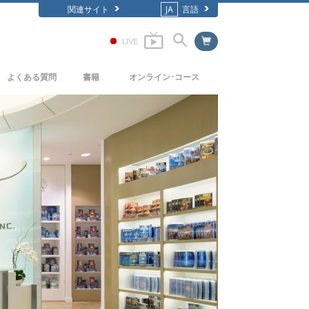
関連サイト
JA
言語
LIVE
よくある質問
書籍
オンライン･コース
背景と基本原理
どのように対立を解決するか
入門の書籍
教会の内部
存在のダイナミックス
オーディオブック
サイエントロジーの組織
理解を構成するもの
一般向け講演
危険な環境に対する解決策
フィルム
病気やけがのためのアシスト
高潔さと正直さ
結婚
感情のトーン･スケール