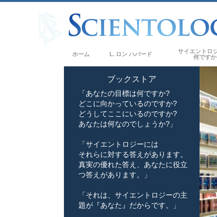
サイエントロ
ホーム
L. ロン ハバード
何ですか
信条と実践
ブックストア
「あなたの目標は何ですか?
サイエントロジー
どこに向かっているのですか?
サイエントロジス
どうしてここにいるのですか?
ロジー
あなたは何なのでしょうか?」
サイエントロジス
「サイエントロジーには
それらに対する答えがあります。
教会の内部
真実の優れた答え、あなたに役立
サイエントロジー
つ答えがあります。」
ダイアネティック
「それは、サイエントロジーの主
題が『あなた』だからです。」
愛と憎しみ ―
偉大さとは何か?