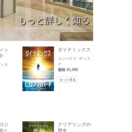
薬物に対する解決策
子供
もっと詳しく知る
職場のためのツール
エシックスとコンディション
抑圧の原因
ィッ
ダイナミックス
介
調査
コンパクト･ディス
ク
ディス
組織化の基礎
価格 ¥1,900
もっと見る
広報活動の基礎
ターゲットとゴール
勉強の技術
コミュニケーション
ロジ
クリアリングの
学と
歴史