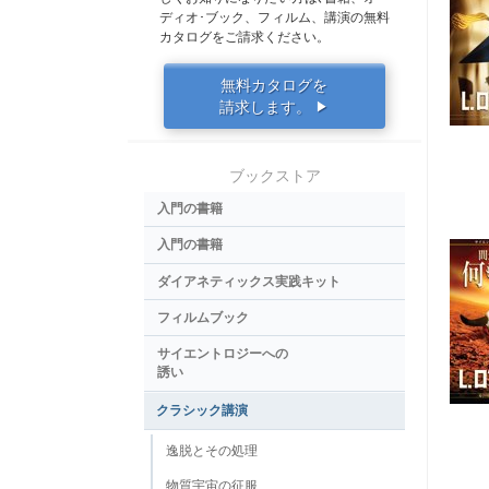
ディオ･ブック、フィルム、講演の無料
カタログをご請求ください。
無料カタログを
請求します。
▶
ブックストア
入門の書籍
入門の書籍
ダイアネティックス実践キット
フィルムブック
サイエントロジーへの
誘い
クラシック講演
逸脱とその処理
物質宇宙の征服