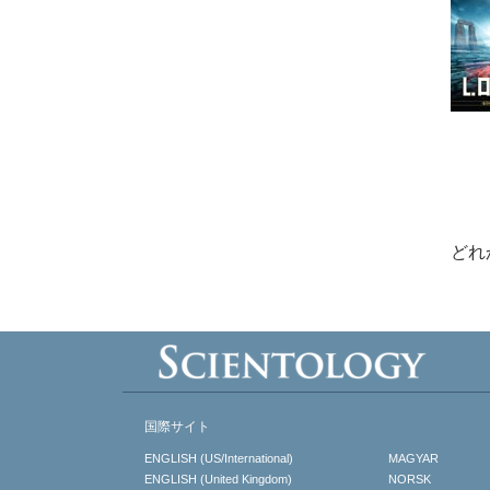
どれ
国際サイト
ENGLISH (US/International)
MAGYAR
ENGLISH (United Kingdom)
NORSK