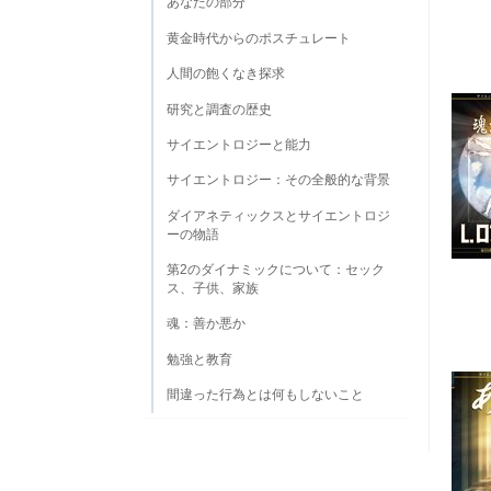
あなたの部分
黄金時代からのポスチュレート
人間の飽くなき探求
研究と調査の歴史
サイエントロジーと能力
サイエントロジー：その全般的な背景
ダイアネティックスとサイエントロジ
ーの物語
第2のダイナミックについて：セック
ス、子供、家族
魂：善か悪か
勉強と教育
間違った行為とは何もしないこと