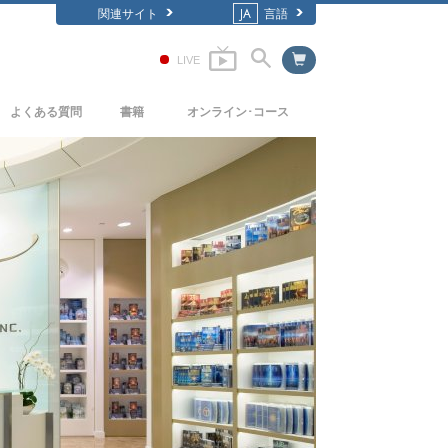
関連サイト
JA
言語
LIVE
よくある質問
書籍
オンライン･コース
背景と基本原理
どのように対立を解決するか
入門の書籍
教会の内部
存在のダイナミックス
オーディオブック
サイエントロジーの組織
理解を構成するもの
一般向け講演
危険な環境に対する解決策
フィルム
病気やけがのためのアシスト
高潔さと正直さ
結婚
感情のトーン･スケール