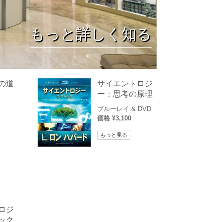
薬物に対する解決策
子供
もっと詳しく知る
職場のためのツール
エシックスとコンディション
抑圧の原因
の道
サイエントロジ
ー：思考の原理
調査
ブルーレイ & DVD
組織化の基礎
価格 ¥3,100
広報活動の基礎
もっと見る
ターゲットとゴール
勉強の技術
コミュニケーション
ロジ
ック