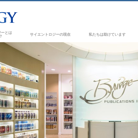
ジーとは
サイエントロジーの
現在
私たちは助けています
?
サイエントロジー教会
新しい
の信条と規律
サイエントロジー教会
トたちが語るサイエント
上級
オーガニゼーション
トに会いましょう
フラッグ･ランド･ベース
フリーウィンズ
の基本原理
サイエントロジーを
世界にもたらす
スの紹介
デビッド･ミスキャベッジ･サイエントロジ
ーの教会指導者