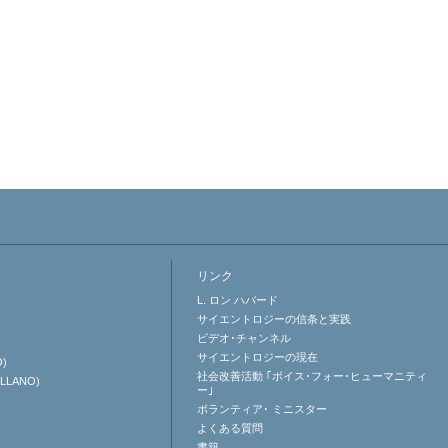
リンク
L. ロン ハバード
サイエントロジーの信条と実践
ビデオ･チャンネル
サイエントロジーの
現在
O)
社会改善活動 ｢ボイス･フォー･ヒューマニティ
ELLANO)
ー｣
ボランティア･
ミニスター
よくある質問
書籍