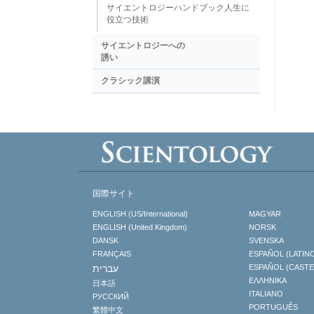
サイエントロジーハンドブック人生に
役立つ技術
サイエントロジーへの
誘い
クラシック講演
国際サイト
ENGLISH (US/International)
MAGYAR
ENGLISH (United Kingdom)
NORSK
DANSK
SVENSKA
FRANÇAIS
ESPAÑOL (LATIN
עברית
ESPAÑOL (CAST
ΕΛΛΗΝΙΚA
日本語
ITALIANO
РУССКИЙ
PORTUGUÊS
繁體中文