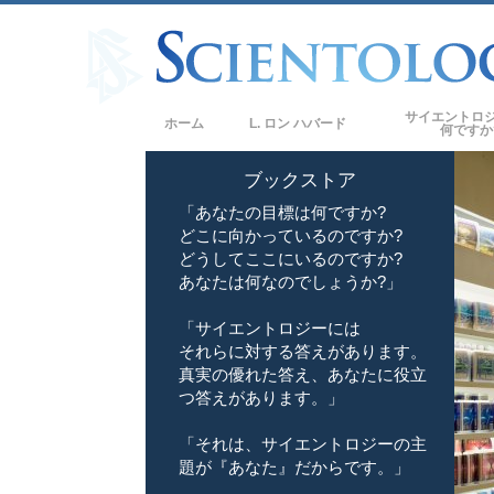
サイエントロ
ホーム
L. ロン ハバード
何ですか
信条と実践
ブックストア
「あなたの目標は何ですか?
サイエントロジー
どこに向かっているのですか?
サイエントロジス
どうしてここにいるのですか?
ロジー
あなたは何なのでしょうか?」
サイエントロジス
「サイエントロジーには
それらに対する答えがあります。
教会の内部
真実の優れた答え、あなたに役立
サイエントロジー
つ答えがあります。」
ダイアネティック
「それは、サイエントロジーの主
題が『あなた』だからです。」
愛と憎しみ ―
偉大さとは何か?