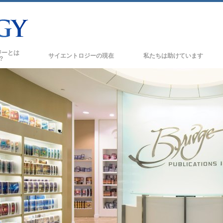
ジーとは
サイエントロジーの
現在
私たちは助けています
?
サイエントロジー教会
新しい
の信条と規律
サイエントロジー教会
トたちが語るサイエント
上級
オーガニゼーション
トに会いましょう
フラッグ･ランド･ベース
フリーウィンズ
の基本原理
サイエントロジーを
世界にもたらす
スの紹介
デビッド･ミスキャベッジ･サイエントロジ
ーの教会指導者