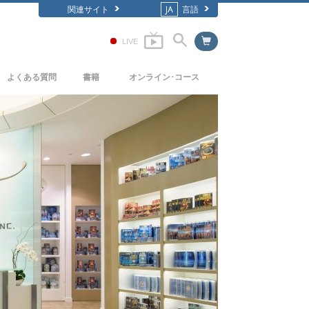
関連サイト
JA
言語
LIVE
よくある質問
書籍
オンライン･コース
背景と基本原理
どのように対立を解決するか
入門の書籍
教会の内部
存在のダイナミックス
オーディオブック
サイエントロジーの組織
理解を構成するもの
一般向け講演
危険な環境に対する解決策
フィルム
病気やけがのためのアシスト
高潔さと正直さ
結婚
感情のトーン･スケール