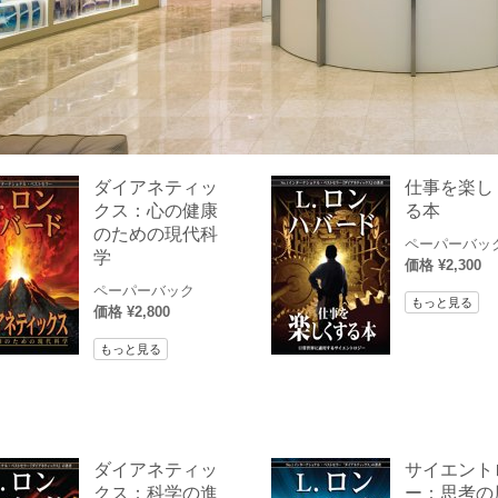
ダイアネティッ
仕事を楽し
クス：心の健康
る本
のための現代科
ペーパーバッ
学
価格 ¥2,300
ペーパーバック
もっと見る
価格 ¥2,800
もっと見る
ダイアネティッ
サイエント
クス：科学の進
ー：思考の