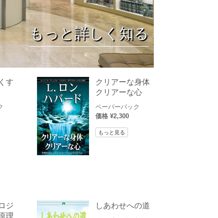
薬物に対する解決策
子供
もっと詳しく知る
職場のためのツール
エシックスとコンディション
抑圧の原因
くす
クリアーな身体
クリアーな心
調査
ク
ペーパーバック
組織化の基礎
価格 ¥2,300
広報活動の基礎
もっと見る
ターゲットとゴール
勉強の技術
コミュニケーション
ロジ
しあわせへの道
原理