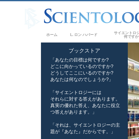
サイエントロ
ホーム
L. ロン ハバード
何ですか
信条と実践
ブックストア
「あなたの目標は何ですか?
サイエントロジー
どこに向かっているのですか?
サイエントロジス
どうしてここにいるのですか?
ロジー
あなたは何なのでしょうか?」
サイエントロジス
「サイエントロジーには
それらに対する答えがあります。
教会の内部
真実の優れた答え、あなたに役立
サイエントロジー
つ答えがあります。」
ダイアネティック
「それは、サイエントロジーの主
題が『あなた』だからです。」
愛と憎しみ ―
偉大さとは何か?