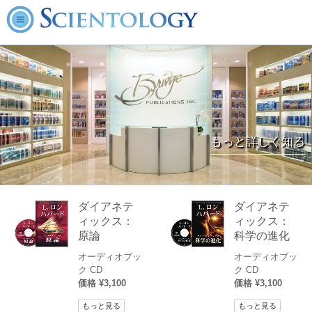
もっと詳しく知る
ダイアネテ
ダイアネテ
ィックス：
ィックス：
原論
科学の進化
オーディオブッ
オーディオブッ
ク CD
ク CD
価格 ¥3,100
価格 ¥3,100
もっと見る
もっと見る