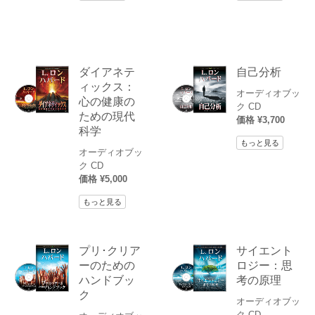
ダイアネテ
自己分析
ィックス：
オーディオブッ
心の健康の
ク CD
ための現代
価格 ¥3,700
科学
もっと見る
オーディオブッ
ク CD
価格 ¥5,000
もっと見る
プリ･クリア
サイエント
ーのための
ロジー：思
ハンドブッ
考の原理
ク
オーディオブッ
ク CD