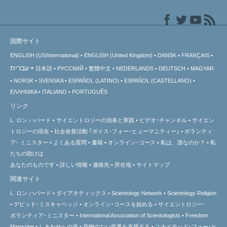
国際サイト
ENGLISH (US/International)
ENGLISH (United Kingdom)
DANSK
FRANÇAIS
עברית
日本語
РУССКИЙ
繁體中文
NEDERLANDS
DEUTSCH
MAGYAR
NORSK
SVENSKA
ESPAÑOL (LATINO)
ESPAÑOL (CASTELLANO)
ΕΛΛΗΝΙΚA
ITALIANO
PORTUGUÊS
リンク
L. ロン ハバード
サイエントロジーの信条と実践
ビデオ･チャンネル
サイエン
トロジーの
現在
社会改善活動 ｢ボイス･フォー･ヒューマニティー｣
ボランティ
ア･
ミニスター
よくある質問
書籍
オンライン･コース
私は、誰なのか？
私
たちの助けは
あなたのものです
詳しい情報
連絡先
所在地
サイトマップ
関連サイト
L. ロン ハバード
ダイアネティックス
Scientology Network
Scientology Religion
デビッド･ミスキャベッジ
オンライン･コースを始める
サイエントロジー･
ボランティア･ミニスター
International Association of Scientologists
Freedom
Magazine
しあわせへの道
薬物のない世界を支援する
ユナイテッド･フォー･ヒ