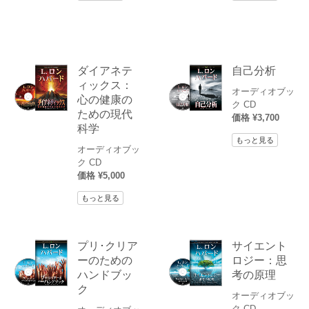
ダイアネテ
自己分析
ィックス：
オーディオブッ
心の健康の
ク CD
ための現代
価格 ¥3,700
科学
もっと見る
オーディオブッ
ク CD
価格 ¥5,000
もっと見る
プリ･クリア
サイエント
ーのための
ロジー：思
ハンドブッ
考の原理
ク
オーディオブッ
ク CD