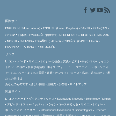
国際サイト
ENGLISH (US/International)
ENGLISH (United Kingdom)
DANSK
FRANÇAIS
עברית
日本語
РУССКИЙ
繁體中文
NEDERLANDS
DEUTSCH
MAGYAR
NORSK
SVENSKA
ESPAÑOL (LATINO)
ESPAÑOL (CASTELLANO)
ΕΛΛΗΝΙΚA
ITALIANO
PORTUGUÊS
リンク
L. ロン ハバード
サイエントロジーの信条と実践
ビデオ･チャンネル
サイエン
トロジーの
現在
社会改善活動 ｢ボイス･フォー･ヒューマニティー｣
ボランティ
ア･
ミニスター
よくある質問
書籍
オンライン･コース
私は、誰なのか？
私
たちの助けは
あなたのものです
詳しい情報
連絡先
所在地
サイトマップ
関連サイト
L. ロン ハバード
ダイアネティックス
Scientology Network
Scientology Religion
デビッド･ミスキャベッジ
オンライン･コースを始める
サイエントロジー･
ボランティア･ミニスター
International Association of Scientologists
Freedom
Magazine
しあわせへの道
薬物のない世界を支援する
ユナイテッド･フォー･ヒ