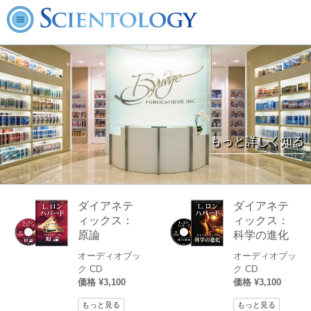
もっと詳しく知る
ダイアネテ
ダイアネテ
ィックス：
ィックス：
原論
科学の進化
オーディオブッ
オーディオブッ
ク CD
ク CD
価格 ¥3,100
価格 ¥3,100
もっと見る
もっと見る