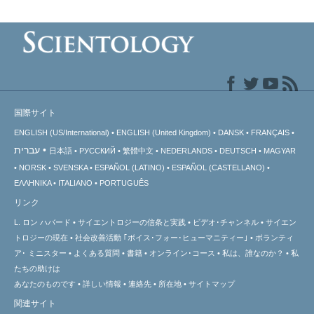
国際サイト
ENGLISH (US/International)
ENGLISH (United Kingdom)
DANSK
FRANÇAIS
עברית
日本語
РУССКИЙ
繁體中文
NEDERLANDS
DEUTSCH
MAGYAR
NORSK
SVENSKA
ESPAÑOL (LATINO)
ESPAÑOL (CASTELLANO)
ΕΛΛΗΝΙΚA
ITALIANO
PORTUGUÊS
リンク
L. ロン ハバード
サイエントロジーの信条と実践
ビデオ･チャンネル
サイエン
トロジーの
現在
社会改善活動 ｢ボイス･フォー･ヒューマニティー｣
ボランティ
ア･
ミニスター
よくある質問
書籍
オンライン･コース
私は、誰なのか？
私
たちの助けは
あなたのものです
詳しい情報
連絡先
所在地
サイトマップ
関連サイト