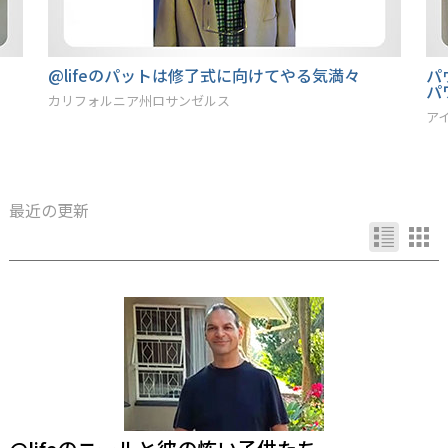
パヴリナは@lifeで彼女のコミュニケーションを
@
パワーアップ
び
アイルランド､ダブリン
カ
最近の更新